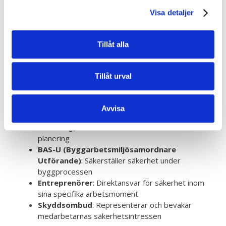
funktioner
. Varje aktör har specifika skyldigheter som
Visa detaljer
tillsammans skapar en säker och välfungerande
byggarbetsplats.
Tillåt alla
Huvudsakliga roller och deras ansvar inkluderar:
Byggherre
: Övergripande ansvar för hela
Tillåt urval
projektets arbetsmiljö
Projektör
: Ansvarar för riskinventering under
projekteringsfasen
Avvisa
BAS-P (Byggarbetsmiljösamordnare
Planering)
: Koordinerar säkerhetsarbetet under
planering
BAS-U (Byggarbetsmiljösamordnare
Utförande)
: Säkerställer säkerhet under
byggprocessen
Entreprenörer
: Direktansvar för säkerhet inom
sina specifika arbetsmoment
Skyddsombud
: Representerar och bevakar
medarbetarnas säkerhetsintressen