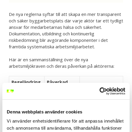
De nya reglerna syftar till att skapa en mer transparent
och säker byggarbetsplats där varje aktör tar ett tydligt
ansvar för medarbetarnas hälsa och säkerhet.
Dokumentation, utbildning och kontinuerlig
riskbedömning blir avgörande komponenter i det
framtida systematiska arbetsmiljöarbetet.
Här är en sammanställning över de nya
arbetsmiljökraven och deras påverkan på aktörerna:
Regeländring
Påverkad
Praktisk effekt
2026
aktör
Obligatorisk
Byggherre,
Noggrann analys
riskbedömning
projektör
före byggstart
Denna webbplats använder cookies
Kontinuerlig
Samtliga
Kompetenshöjning
Vi använder enhetsidentifierare för att anpassa innehållet
utbildning
medarbetare
inom säkerhet
och annonserna till användarna, tillhandahålla funktioner