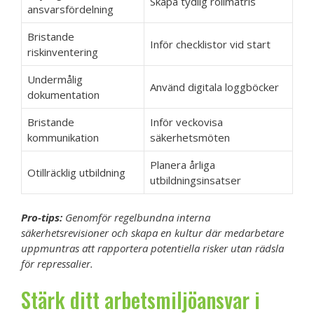
Skapa tydlig rollmatris
ansvarsfördelning
Bristande
Inför checklistor vid start
riskinventering
Undermålig
Använd digitala loggböcker
dokumentation
Bristande
Inför veckovisa
kommunikation
säkerhetsmöten
Planera årliga
Otillräcklig utbildning
utbildningsinsatser
Pro-tips:
Genomför regelbundna interna
säkerhetsrevisioner och skapa en kultur där medarbetare
uppmuntras att rapportera potentiella risker utan rädsla
för repressalier.
Stärk ditt arbetsmiljöansvar i