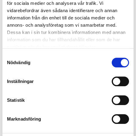
för sociala medier och analysera vår trafik. Vi
Förbättrad
Detaljerad
BAS-P, BAS-U,
spårbarhet och
vidarebefordrar även sådana identifierare och annan
dokumentation
entreprenörer
ansvar
information från din enhet till de sociala medier och
annons- och analysföretag som vi samarbetar med.
Skärpt ansvar
Ökat krav på
Byggherre
Dessa kan i sin tur kombinera informationen med annan
byggherre
helhetsgrepp
information som du har tillhandahållit eller som de har
samlat in när du har använt deras tjänster.
Tydligare
Alla
Högre risk för
sanktioner
organisationer
böter och stopp
Samtyckesval
Nödvändig
Pro-tips:
Investera i omfattande utbildningsprogram för
hela organisationen för att säkerställa full förståelse och
Inställningar
efterlevnad av de nya föreskrifterna.
Ansvarsfördelning mellan roller i
Statistik
byggprojekt
Marknadsföring
Arbetsmiljöansvaret i byggprojekt är komplext och
kräver en tydlig
ansvarsfördelning mellan olika