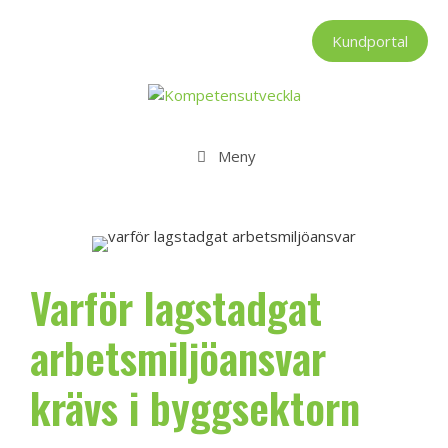
Hoppa
till
Kundportal
innehåll
Meny
Varför lagstadgat
arbetsmiljöansvar
krävs i byggsektorn