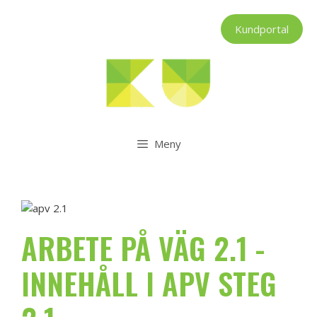
Hoppa
till
Kundportal
innehåll
Meny
ARBETE PÅ VÄG 2.1 -
INNEHÅLL I APV STEG