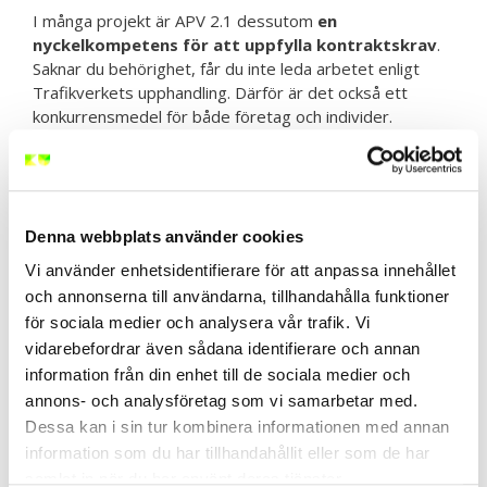
I många projekt är APV 2.1 dessutom
en
nyckelkompetens för att uppfylla kontraktskrav
.
Saknar du behörighet, får du inte leda arbetet enligt
Trafikverkets upphandling. Därför är det också ett
konkurrensmedel för både företag och individer.
Vill du utveckla din helhetssyn på arbetsmiljö kan du
komplettera APV med vår
BAM-utbildning
, där du lär dig
hur säkerhet, ledarskap och kommunikation hänger ihop.
Denna webbplats använder cookies
Skillnaden mellan APV 2.1 och
Vi använder enhetsidentifierare för att anpassa innehållet
tidigare steg
och annonserna till användarna, tillhandahålla funktioner
för sociala medier och analysera vår trafik. Vi
vidarebefordrar även sådana identifierare och annan
För att förstå APV 2.1 behöver du se det i relation till
information från din enhet till de sociala medier och
APV steg 1:
annons- och analysföretag som vi samarbetar med.
Dessa kan i sin tur kombinera informationen med annan
Steg
Målgrupp
Kompetenskrav
information som du har tillhandahållit eller som de har
samlat in när du har använt deras tjänster.
APV
Alla som vistas på
Allmän