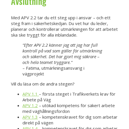
Avslutning
Med APV 2.2 tar du ett steg upp i ansvar – och ett
steg fram i säkerhetskedjan. Du vet hur du leder,
planerar och kontrollerar utmärkningen för att arbetet
ska ske tryggt för alla inblandade.
“Efter APV 2.2 känner jag att jag har full
kontroll på vad som gäller för utmärkning
och säkerhet. Det har gjort mig säkrare –
och hela teamet tryggare.”
– Fatima, utmärkningsansvarig i
vägprojekt
Vill du läsa om de andra stegen?
APV 1.1
– första steget i Trafikverkets krav för
Arbete på Väg
APV 1.2
– utökad kompetens för säkert arbete
med väghållningsfordon
APV 1.3
– kompetenskravet för dig som arbetar
direkt på vägen
APV 1.4
– kompetenskravet för dig som arbetar