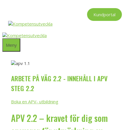
Hoppa
till
Kundportal
innehåll
Meny
ARBETE PÅ VÄG 2.2 - INNEHÅLL I APV
STEG 2.2
Boka en APV- utbildning
APV 2.2 – kravet för dig som