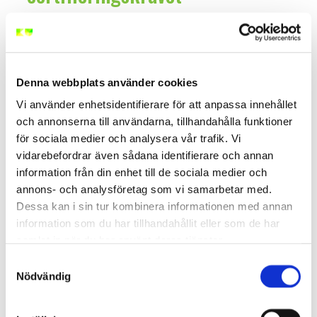
APV 2.2 infördes för att stärka trafiksäkerheten och
arbetsmiljön vid arbete på väg. Tidigare kunde
personer med begränsad erfarenhet få ansvar för
utmärkning, vilket ökade risken för felplaceringar,
Denna webbplats använder cookies
bristfälliga skyddszoner och otydlig skyltning.
Vi använder enhetsidentifierare för att anpassa innehållet
Trafikverket valde därför att införa en tydlig
och annonserna till användarna, tillhandahålla funktioner
certifiering där du som utmärkningsansvarig måste:
för sociala medier och analysera vår trafik. Vi
Visa att du kan tillämpa regler i praktiken
vidarebefordrar även sådana identifierare och annan
information från din enhet till de sociala medier och
Förstå konsekvenserna av felaktig utmärkning
annons- och analysföretag som vi samarbetar med.
Kommunicera och samverka med både
Dessa kan i sin tur kombinera informationen med annan
arbetsledare och övrig personal
information som du har tillhandahållit eller som de har
samlat in när du har använt deras tjänster.
Genom att tydliggöra kravet på APV 2.2 säkerställs
att endast personer med rätt kunskap ansvarar för
Samtyckesval
den mest kritiska delen av säkerhetsarbetet i
Nödvändig
vägmiljö.
Vill du få bättre förståelse för riskbedömning vid