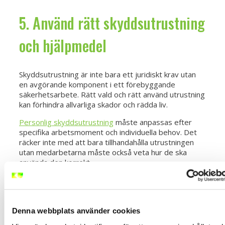
5. Använd rätt skyddsutrustning
och hjälpmedel
Skyddsutrustning är inte bara ett juridiskt krav utan
en avgörande komponent i ett förebyggande
säkerhetsarbete. Rätt vald och rätt använd utrustning
kan förhindra allvarliga skador och rädda liv.
Personlig skyddsutrustning
måste anpassas efter
specifika arbetsmoment och individuella behov. Det
räcker inte med att bara tillhandahålla utrustningen
utan medarbetarna måste också veta hur de ska
använda den korrekt.
Viktiga aspekter vid val och användning av
skyddsutrustning:
Genomför noggranna riskbedömningar
Denna webbplats använder cookies
Välj certifierad och godkänd utrustning