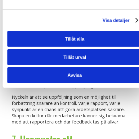
Systematiskt arbetsmiljöarbete
handlar om att skapa
en levande kultur där säkerhet hela tiden utvecklas
Visa detaljer
och anpassas till förändrade förhållanden. Genom
kontinuerlig uppföljning kan ni identifiera både
potentiella risker och framgångsrika metoder.
Tillåt alla
Strategier för effektiv säkerhetsuppföljning:
Genomför regelbundna säkerhetsrevisioner
Tillåt urval
Samla in och analysera medarbetarnas
synpunkter
Dokumentera alla tillbud och olyckor
Avvisa
Jämför resultat över tid
Var transparent med uppföljningsresultat
Nyckeln är att se uppföljning som en möjlighet till
förbättring snarare än kontroll. Varje rapport, varje
synpunkt är en chans att göra arbetsplatsen säkrare.
Skapa en kultur där medarbetare känner sig bekväma
med att rapportera och där feedback tas på allvar.