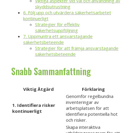
Viktiga aspekter vid val och användning av
skyddsutrustning
6. Följ upp och utvärdera säkerhetsarbetet
kontinuerligt
Strategier för effektiv
säkerhetsuppföljning
7. Uppmuntra ett ansvarstagande
säkerhetsbeteende
Strategier för att främja ansvarstagande
säkerhetsbeteende
Snabb Sammanfattning
Viktig Åtgärd
Förklaring
Genomför regelbundna
inventeringar av
1. Identifiera risker
arbetsplatsen för att
kontinuerligt
identifiera potentiella hot
och risker.
Skapa interaktiva
utbildningsprogram för att