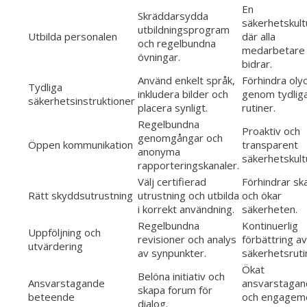
En
Skräddarsydda
säkerhetskult
utbildningsprogram
Utbilda personalen
där alla
och regelbundna
medarbetare
övningar.
bidrar.
Använd enkelt språk,
Förhindra oly
Tydliga
inkludera bilder och
genom tydlig
säkerhetsinstruktioner
placera synligt.
rutiner.
Regelbundna
Proaktiv och
genomgångar och
Öppen kommunikation
transparent
anonyma
säkerhetskult
rapporteringskanaler.
Välj certifierad
Förhindrar sk
Rätt skyddsutrustning
utrustning och utbilda
och ökar
i korrekt användning.
säkerheten.
Regelbundna
Kontinuerlig
Uppföljning och
revisioner och analys
förbättring av
utvärdering
av synpunkter.
säkerhetsruti
Ökat
Belöna initiativ och
Ansvarstagande
ansvarstaga
skapa forum för
beteende
och engageme
dialog.