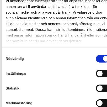
Vi använder enhetsidentifierare för att anpassa innehållet oc
Säkerställ rätt storlek och passform
Utbilda medarbetare i korrekt användning
annonserna till användarna, tillhandahålla funktioner för
Kontrollera och byt ut sliten utrustning
sociala medier och analysera vår trafik. Vi vidarebefordrar
regelbundet
även sådana identifierare och annan information från din enh
Skyddsutrustning är en investering i era
till de sociala medier och annons- och analysföretag som vi
medarbetares hälsa och säkerhet. Varje bransch har
samarbetar med. Dessa kan i sin tur kombinera information
sina specifika krav och det är avgörande att välja
med annan information som du har tillhandahållit eller som d
utrustning som är anpassad till just era
har samlat in när du har använt deras tjänster.
arbetsförhållanden. Glöm inte bort att
skyddsutrustning ska upplevas bekväm och funktionell
för att faktiskt användas.
Samtyckesval
Nödvändig
6. Följ upp och utvärdera
Inställningar
säkerhetsarbetet kontinuerligt
Statistik
Säkerhetsarbete är en dynamisk process som kräver
ständig uppmärksamhet och utveckling. Det räcker
inte med att bara implementera rutiner utan dessa
Marknadsföring
måste också regelbundet granskas och förbättras.