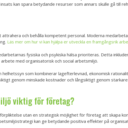
nsats kan spara betydande resurser som annars skulle gå till reha
r att attrahera och behålla kompetent personal. Moderna medarbet
ing.
Läs mer om hur vi kan hjälpa er utveckla en framgångsrik arbe
darbetarnas fysiska och psykiska hälsa prioriteras. Detta inklude
t arbete med organisatorisk och social arbetsmiljö.
 helhetssyn som kombinerar lagefterlevnad, ekonomisk rationalit
siktigt genom minskade kostnader och långsiktigt genom starkare
ljö viktig för företag?
k förpliktelse utan en strategisk möjlighet för företag att skapa k
tsmiljöstrategi kan ge betydande positiva effekter på organisat