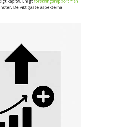
gt kapital. Enligt
forskningsrapport från
nster. De viktigaste aspekterna