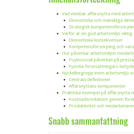
Vad innebär affärsnytta med arbet
Ekonomiska och mänskliga dime
Strategisk kompetensförsörjni
Varför är en god arbetsmiljö viktig
Ekonomiska konsekvenser
Kompetensförsörjning och var
Hur påverkar arbetsmiljön medarb
Psykosocial påverkan på prest
Fysiska förutsättningars betyd
Nyckelbegrepp inom arbetsmiljö oc
Centrala definitioner
Affärsnyttans komponenter
Praktiska exempel på affärsnytta 
Kostnadsreduktion genom för
Produktivitet och medarbetar
Snabb sammanfattning