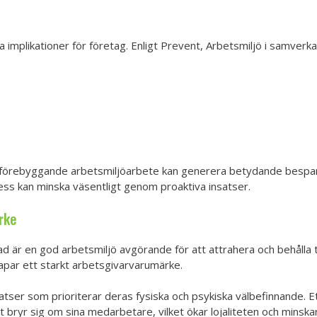
implikationer för företag. Enligt Prevent, Arbetsmiljö i samverkan
å förebyggande arbetsmiljöarbete kan generera betydande bespari
ess kan minska väsentligt genom proaktiva insatser.
rke
 är en god arbetsmiljö avgörande för att attrahera och behålla t
apar ett starkt arbetsgivarvarumärke.
ser som prioriterar deras fysiska och psykiska välbefinnande. 
t bryr sig om sina medarbetare, vilket ökar lojaliteten och minsk