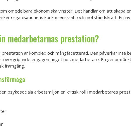
tom omedelbara ekonomiska vinster. Det handlar om att skapa en 
stärker organisationens konkurrenskraft och motståndskraft. En in
ön medarbetarnas prestation?
 prestation är komplex och mångfacetterad. Den påverkar inte ba
det övergripande engagemanget hos medarbetare. En genomtänkt 
isk framgång.
onsförmåga
den psykosociala arbetsmiljön en kritisk roll i medarbetares pres
fter
or