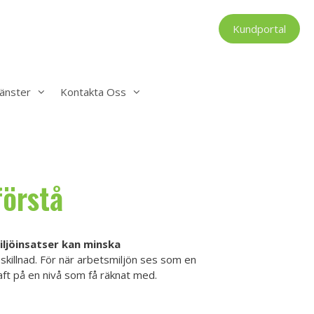
Kundportal
änster
Kontakta Oss
förstå
ljöinsatser kan minska
killnad. För när arbetsmiljön ses som en
ft på en nivå som få räknat med.