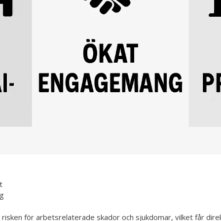
t
g
isken för arbetsrelaterade skador och sjukdomar, vilket får direk