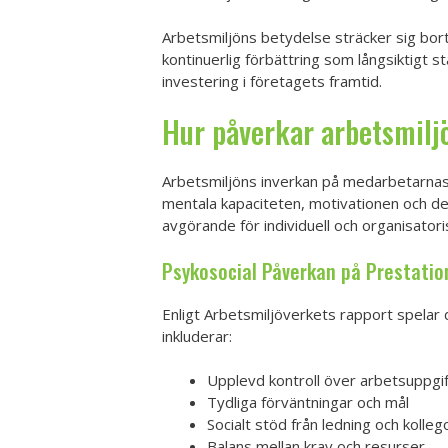
Arbetsmiljöns betydelse sträcker sig bor
kontinuerlig förbättring som långsiktigt 
investering i företagets framtid.
Hur påverkar arbetsmilj
Arbetsmiljöns inverkan på medarbetarnas
mentala kapaciteten, motivationen och 
avgörande för individuell och organisator
Psykosocial Påverkan på Prestati
Enligt Arbetsmiljöverkets rapport spelar 
inkluderar:
Upplevd kontroll över arbetsuppgi
Tydliga förväntningar och mål
Socialt stöd från ledning och kolleg
Balans mellan krav och resurser