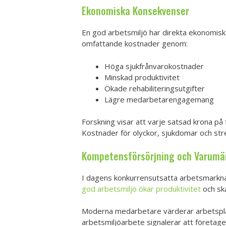
Ekonomiska Konsekvenser
En god arbetsmiljö har direkta ekonomiska 
omfattande kostnader genom:
Höga sjukfrånvarokostnader
Minskad produktivitet
Ökade rehabiliteringsutgifter
Lägre medarbetarengagemang
Forskning visar att varje satsad krona p
Kostnader för olyckor, sjukdomar och str
Kompetensförsörjning och Varumä
I dagens konkurrensutsatta arbetsmarknad
god arbetsmiljö ökar produktivitet
och sk
Moderna medarbetare värderar arbetsplat
arbetsmiljöarbete signalerar att företage