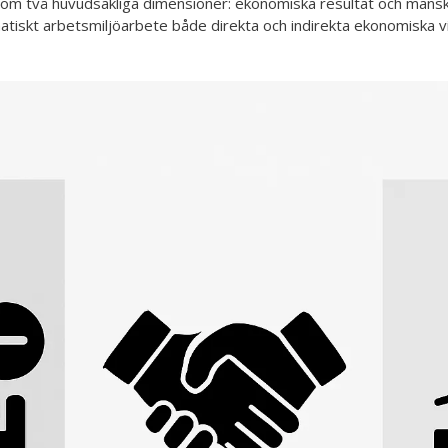
om två huvudsakliga dimensioner: ekonomiska resultat och mänskli
iskt arbetsmiljöarbete både direkta och indirekta ekonomiska vi