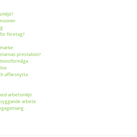
smiljö?
nsioner
ng
 för företag?
umärke
etarnas prestation?
ationsförmåga
else
h affärsnytta
med arbetsmiljö
ebyggande arbete
engagemang