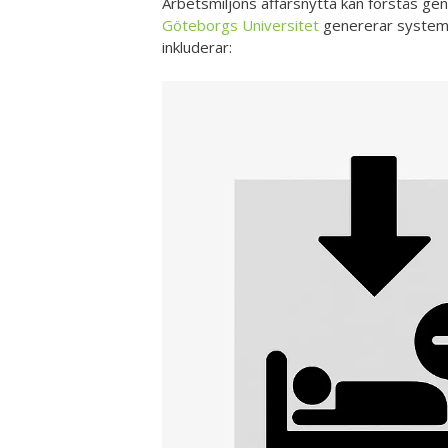
Arbetsmiljöns affärsnytta kan förstås gen
Göteborgs Universitet
genererar systemat
inkluderar: