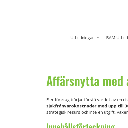
Hoppa
till
innehåll
Utbildningar
BAM Utbild
Affärsnytta med 
Fler företag börjar förstå värdet av en rik
sjukfrånvarokostnader med upp till 
strategisk resurs och inte en utgift, vä
Innehållsförteckning