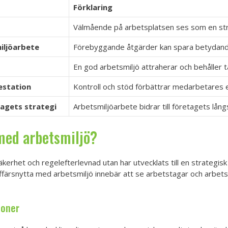
Förklaring
Välmående på arbetsplatsen ses som en str
iljöarbete
Förebyggande åtgärder kan spara betydand
En god arbetsmiljö attraherar och behåller t
estation
Kontroll och stöd förbättrar medarbetares
tagets strategi
Arbetsmiljöarbete bidrar till företagets lån
 med arbetsmiljö?
äkerhet och regelefterlevnad utan har utvecklats till en strategis
Affärsnytta med arbetsmiljö innebär att se arbetstagar och arbe
ioner