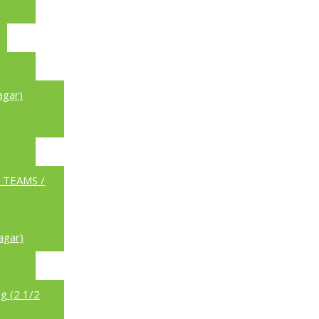
agar)
a TEAMS /
agar)
g (2 1/2