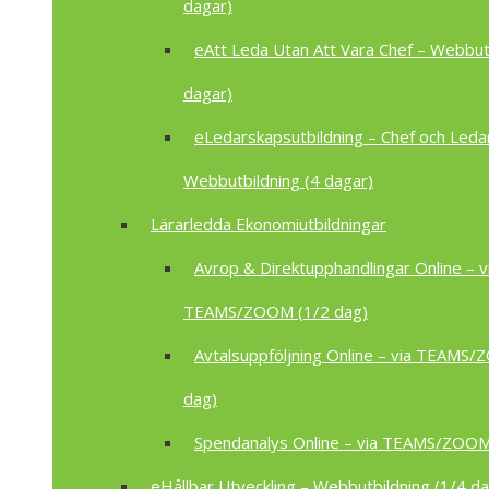
dagar)
eAtt Leda Utan Att Vara Chef – Webbutb
dagar)
eLedarskapsutbildning – Chef och Leda
Webbutbildning (4 dagar)
Lärarledda Ekonomiutbildningar
Avrop & Direktupphandlingar Online – v
TEAMS/ZOOM (1/2 dag)
Avtalsuppföljning Online – via TEAMS
dag)
Spendanalys Online – via TEAMS/ZOOM
eHållbar Utveckling – Webbutbildning (1/4 da