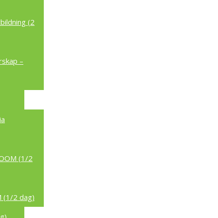
ildning (2
rskap –
ia
/ZOOM (1/2
 (1/2 dag)
g)