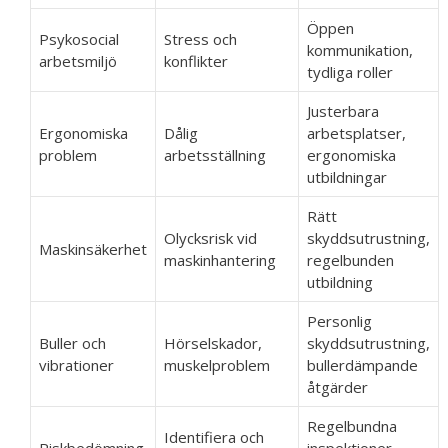
Öppen
Psykosocial
Stress och
kommunikation,
arbetsmiljö
konflikter
tydliga roller
Justerbara
Ergonomiska
Dålig
arbetsplatser,
problem
arbetsställning
ergonomiska
utbildningar
Rätt
Olycksrisk vid
skyddsutrustning,
Maskinsäkerhet
maskinhantering
regelbunden
utbildning
Personlig
Buller och
Hörselskador,
skyddsutrustning,
vibrationer
muskelproblem
bullerdämpande
åtgärder
Regelbundna
Identifiera och