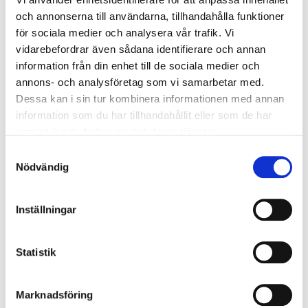
5. Maskiner och teknisk
och annonserna till användarna, tillhandahålla funktioner
för sociala medier och analysera vår trafik. Vi
utrustning: Säker hantering
vidarebefordrar även sådana identifierare och annan
information från din enhet till de sociala medier och
Arbete med maskiner och teknisk utrustning medför
annons- och analysföretag som vi samarbetar med.
betydande risker som kräver systematisk och noggrann
Dessa kan i sin tur kombinera informationen med annan
hantering.
Maskiner på arbetsplatser
representerar
information som du har tillhandahållit eller som de har
både möjligheter och potentiella faror för
samlat in när du har använt deras tjänster.
medarbetares säkerhet.
Samtyckesval
Nödvändig
Maskinsäkerhet
handlar om att förebygga olyckor och
skador genom kunskap, rutiner och rätt
skyddsutrustning. Felaktig användning av teknisk
Inställningar
utrustning kan leda till allvarliga arbetsskador med
långtgående konsekvenser för individ och organisation.
Statistik
Vanliga risker vid maskinhantering:
Klämnings och skärskador
Marknadsföring