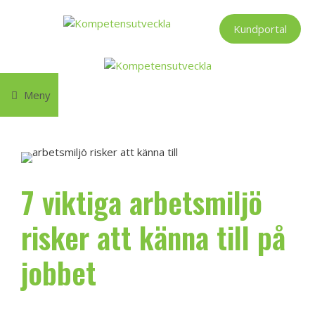
Hoppa
till
Kundportal
innehåll
Meny
7 viktiga arbetsmiljö
risker att känna till på
jobbet