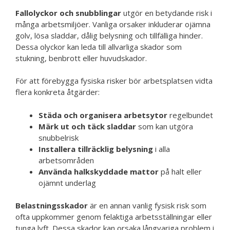
Fallolyckor och snubblingar
utgör en betydande risk i
många arbetsmiljöer. Vanliga orsaker inkluderar ojämna
golv, lösa sladdar, dålig belysning och tillfälliga hinder.
Dessa olyckor kan leda till allvarliga skador som
stukning, benbrott eller huvudskador.
För att förebygga fysiska risker bör arbetsplatsen vidta
flera konkreta åtgärder:
Städa och organisera arbetsytor
regelbundet
Märk ut och täck sladdar
som kan utgöra
snubbelrisk
Installera tillräcklig belysning
i alla
arbetsområden
Använda halkskyddade mattor
på halt eller
ojämnt underlag
Belastningsskador
är en annan vanlig fysisk risk som
ofta uppkommer genom felaktiga arbetsställningar eller
tunga lyft. Dessa skador kan orsaka långvariga problem i