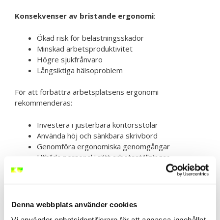
Konsekvenser av bristande ergonomi
:
Ökad risk för belastningsskador
Minskad arbetsproduktivitet
Högre sjukfrånvaro
Långsiktiga hälsoproblem
För att förbättra arbetsplatsens ergonomi
rekommenderas:
Investera i justerbara kontorsstolar
Använda höj och sänkbara skrivbord
Genomföra ergonomiska genomgångar
Utbilda personal i rätt arbetsställningar
Skapa individuellt anpassade arbetsplatser
En proaktiv ergonomisk strategi kan avsevärt förbättra
medarbetares välbefinnande och organisationens
Denna webbplats använder cookies
övergripande prestanda.
Vi använder enhetsidentifierare för att anpassa innehållet