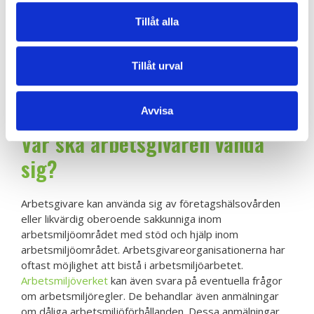
Var vänder jag mig i frågor om
arbetsmiljön?
Tillåt alla
Vid uppkomna brister eller risker i din arbetsmiljö, ska
Tillåt urval
man kontakta närmaste chef. Åtgärdas inte felet/bristen
så kontakta ditt
skyddsombud
(om det inte finns något
skyddsombud, så kan man kontakta sitt fackförbund).
Avvisa
Var ska arbetsgivaren vända
sig?
Arbetsgivare kan använda sig av företagshälsovården
eller likvärdig oberoende sakkunniga inom
arbetsmiljöområdet med stöd och hjälp inom
arbetsmiljöområdet. Arbetsgivareorganisationerna har
oftast möjlighet att bistå i arbetsmiljöarbetet.
Arbetsmiljöverket
kan även svara på eventuella frågor
om arbetsmiljöregler. De behandlar även anmälningar
om dåliga arbetsmiljöförhållanden. Dessa anmälningar