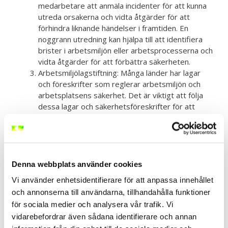
medarbetare att anmäla incidenter för att kunna
utreda orsakerna och vidta åtgärder för att
förhindra liknande händelser i framtiden. En
noggrann utredning kan hjälpa till att identifiera
brister i arbetsmiljön eller arbetsprocesserna och
vidta åtgärder för att förbättra säkerheten.
Arbetsmiljölagstiftning: Många länder har lagar
och föreskrifter som reglerar arbetsmiljön och
arbetsplatsens säkerhet. Det är viktigt att följa
dessa lagar och säkerhetsföreskrifter för att
skapa en säker arbetsplats och undvika olycksfall.
Arbetsgivare har ett ansvar att se till att de
nödvändiga säkerhetsåtgärderna är på plats och
att de anställda är medvetna om sina rättigheter
och skyldigheter.
Denna webbplats använder cookies
Utbildning och medvetenhet: Att utbilda och
Vi använder enhetsidentifierare för att anpassa innehållet
informera medarbetare om
och annonserna till användarna, tillhandahålla funktioner
säkerhetsföreskrifter, risker och hur man arbetar
för sociala medier och analysera vår trafik. Vi
säkert är viktigt för att minimera olycksfall.
vidarebefordrar även sådana identifierare och annan
Genom att ge regelbunden utbildning och öka