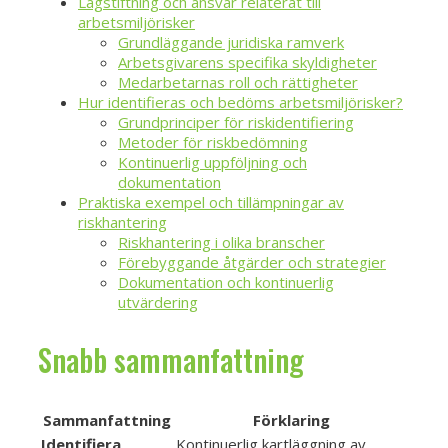
Lagstiftning och ansvar relaterat till
arbetsmiljörisker
Grundläggande juridiska ramverk
Arbetsgivarens specifika skyldigheter
Medarbetarnas roll och rättigheter
Hur identifieras och bedöms arbetsmiljörisker?
Grundprinciper för riskidentifiering
Metoder för riskbedömning
Kontinuerlig uppföljning och
dokumentation
Praktiska exempel och tillämpningar av
riskhantering
Riskhantering i olika branscher
Förebyggande åtgärder och strategier
Dokumentation och kontinuerlig
utvärdering
Snabb sammanfattning
Sammanfattning
Förklaring
Identifiera
Kontinuerlig kartläggning av