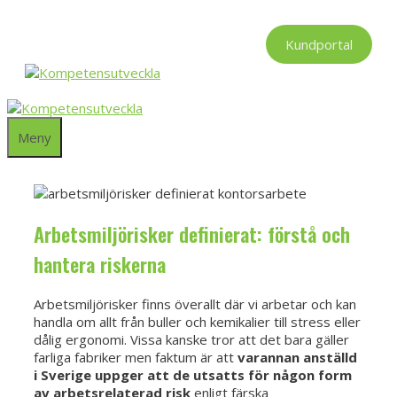
Hoppa
till
Kundportal
innehåll
Meny
Arbetsmiljörisker definierat: förstå och
hantera riskerna
Arbetsmiljörisker finns överallt där vi arbetar och kan
handla om allt från buller och kemikalier till stress eller
dålig ergonomi. Vissa kanske tror att det bara gäller
farliga fabriker men faktum är att
varannan anställd
i Sverige uppger att de utsatts för någon form
av arbetsrelaterad risk
enligt färska