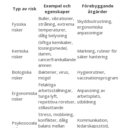
Exempel och
Förebyggande
Typ av risk
egenskaper
åtgärder
Buller, vibrationer,
Skyddsutrustning,
Fysiska
strålning, extrema
ergonomiska
risker
temperaturer,
anpassningar
dålig belysning
Giftiga kemikalier,
lösningsmedel,
Kemiska
Märkning, rutiner för
damm,
risker
säker hantering
cancerframkallande
ämnen
Biologiska
Bakterier, virus,
Hygienrutiner,
risker
mögel
vaccinationsprogram
Felaktiga
arbetsställningar,
Anpassning av
Ergonomiska
tunga lyft,
arbetsplats,
risker
repetitiva rörelser,
utbildning
stillasittande
Stress, mobbning,
konflikter, dålig
Kommunikation,
Psykosociala
balans mellan
ledarskapsstöd,