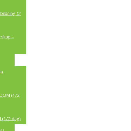
ildning (2
rskap –
ia
/ZOOM (1/2
 (1/2 dag)
g)