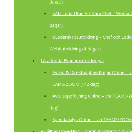
dagar)
eAtt Leda Utan Att Vara Chef – Webbutb
dagar)
eLedarskapsutbildning – Chef och Leda
Webbutbildning (4 dagar)
Lärarledda Ekonomiutbildningar
Avrop & Direktupphandlingar Online – v
TEAMS/ZOOM (1/2 dag)
Avtalsuppföljning Online – via TEAMS
dag)
Spendanalys Online – via TEAMS/ZOOM
eHållbar Utveckling – Webbutbildning (1/4 da