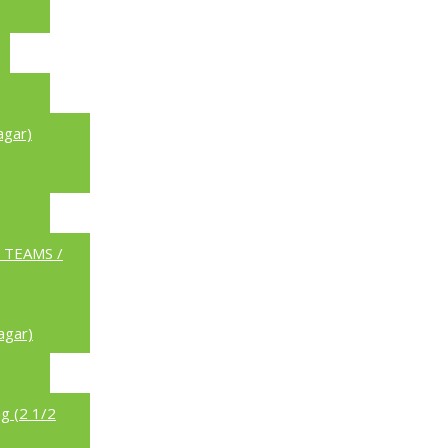
agar)
a TEAMS /
agar)
g (2 1/2