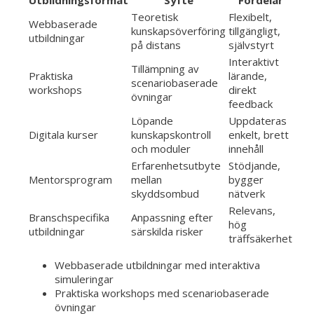
Teoretisk
Flexibelt,
Webbaserade
kunskapsöverföring
tillgängligt,
utbildningar
på distans
självstyrt
Interaktivt
Tillämpning av
Praktiska
lärande,
scenariobaserade
workshops
direkt
övningar
feedback
Löpande
Uppdateras
Digitala kurser
kunskapskontroll
enkelt, brett
och moduler
innehåll
Erfarenhetsutbyte
Stödjande,
Mentorsprogram
mellan
bygger
skyddsombud
nätverk
Relevans,
Branschspecifika
Anpassning efter
hög
utbildningar
särskilda risker
träffsäkerhet
Webbaserade utbildningar med interaktiva
simuleringar
Praktiska workshops med scenariobaserade
övningar