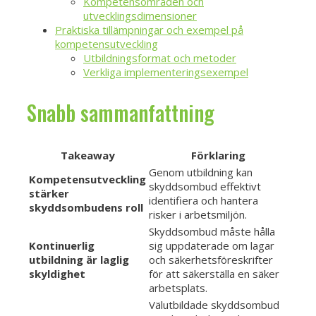
Kompetensområden och
utvecklingsdimensioner
Praktiska tillämpningar och exempel på
kompetensutveckling
Utbildningsformat och metoder
Verkliga implementeringsexempel
Snabb sammanfattning
Takeaway
Förklaring
Genom utbildning kan
Kompetensutveckling
skyddsombud effektivt
stärker
identifiera och hantera
skyddsombudens roll
risker i arbetsmiljön.
Skyddsombud måste hålla
Kontinuerlig
sig uppdaterade om lagar
utbildning är laglig
och säkerhetsföreskrifter
skyldighet
för att säkerställa en säker
arbetsplats.
Välutbildade skyddsombud