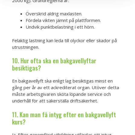
2000 kg). Grundreglerna är:
Överskrid aldrig maxlasten.
Fördela vikten jämnt på plattformen.
Undvik punktbelastning i ett hörn.
Felaktig lastning kan leda till olyckor eller skador på
utrustningen.
10. Hur ofta ska en bakgavellyftar
besiktigas?
En bakgavellyft ska enligt lag besiktigas minst en
gång per år av ett ackrediterat organ. Utöver detta
måste arbetsgivaren sköta löpande service och
underhåll för att säkerställa driftsäkerhet.
11. Kan man få intyg efter en bakgavellyft
kurs?
Ja. Efter genomförd utbildning utfärdas ett intyg.