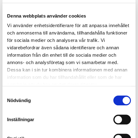
Arbetsgivaren har huvudansvaret men även föraren
ska:
Denna webbplats använder cookies
Följa instruktionerna för sin lastbilslyft.
Vi använder enhetsidentifierare för att anpassa innehållet
Kontrollera utrustningen dagligen.
och annonserna till användarna, tillhandahålla funktioner
Rapportera fel och avvikelser.
för sociala medier och analysera vår trafik. Vi
vidarebefordrar även sådana identifierare och annan
Säkerheten bygger på både arbetsgivarens ansvar
information från din enhet till de sociala medier och
och arbetstagarens följsamhet.
annons- och analysföretag som vi samarbetar med.
7. Vilka risker finns vid felaktig användning
Dessa kan i sin tur kombinera informationen med annan
av bakgavellyftar?
information som du har tillhandahållit eller som de har
samlat in när du har använt deras tjänster.
En felanvänd bakgavellyft kan leda till:
Samtyckesval
Nödvändig
Klämrisker för händer och fötter.
Fallolyckor från plattformen.
Belastningsskador vid felaktig hantering.
Inställningar
Olyckor om vikten inte fördelas korrekt.