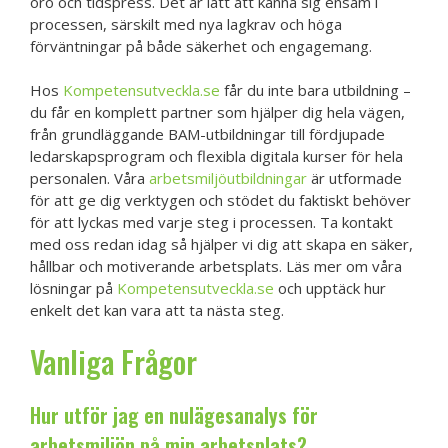
oro och tidspress. Det är lätt att känna sig ensam i
processen, särskilt med nya lagkrav och höga
förväntningar på både säkerhet och engagemang.
Hos
Kompetensutveckla.se
får du inte bara utbildning –
du får en komplett partner som hjälper dig hela vägen,
från grundläggande BAM-utbildningar till fördjupade
ledarskapsprogram och flexibla digitala kurser för hela
personalen. Våra
arbetsmiljöutbildningar
är utformade
för att ge dig verktygen och stödet du faktiskt behöver
för att lyckas med varje steg i processen. Ta kontakt
med oss redan idag så hjälper vi dig att skapa en säker,
hållbar och motiverande arbetsplats. Läs mer om våra
lösningar på
Kompetensutveckla.se
och upptäck hur
enkelt det kan vara att ta nästa steg.
Vanliga Frågor
Hur utför jag en nulägesanalys för
arbetsmiljön på min arbetsplats?