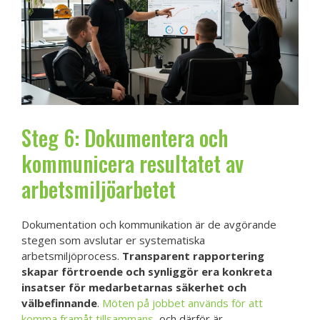
Steg 6: Dokumentera och
kommunicera resultatet av
arbetsmiljöarbetet
Dokumentation och kommunikation är de avgörande
stegen som avslutar er systematiska
arbetsmiljöprocess.
Transparent rapportering
skapar förtroende och synliggör era konkreta
insatser för medarbetarnas säkerhet och
välbefinnande
.
Möten på jobbet används för att
komma framåt tillsammans
, och därför är