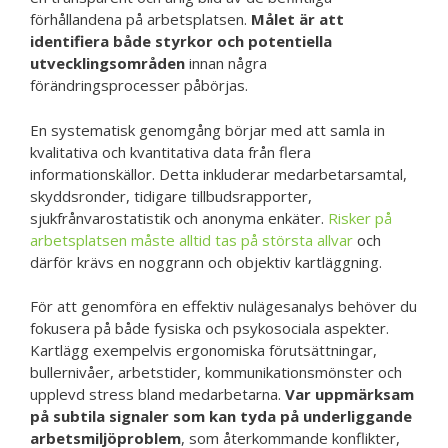
förhållandena på arbetsplatsen.
Målet är att
identifiera både styrkor och potentiella
utvecklingsområden
innan några
förändringsprocesser påbörjas.
En systematisk genomgång börjar med att samla in
kvalitativa och kvantitativa data från flera
informationskällor. Detta inkluderar medarbetarsamtal,
skyddsronder, tidigare tillbudsrapporter,
sjukfrånvarostatistik och anonyma enkäter.
Risker på
arbetsplatsen måste alltid tas på största allvar
och
därför krävs en noggrann och objektiv kartläggning.
För att genomföra en effektiv nulägesanalys behöver du
fokusera på både fysiska och psykosociala aspekter.
Kartlägg exempelvis ergonomiska förutsättningar,
bullernivåer, arbetstider, kommunikationsmönster och
upplevd stress bland medarbetarna.
Var uppmärksam
på subtila signaler som kan tyda på underliggande
arbetsmiljöproblem
, som återkommande konflikter,