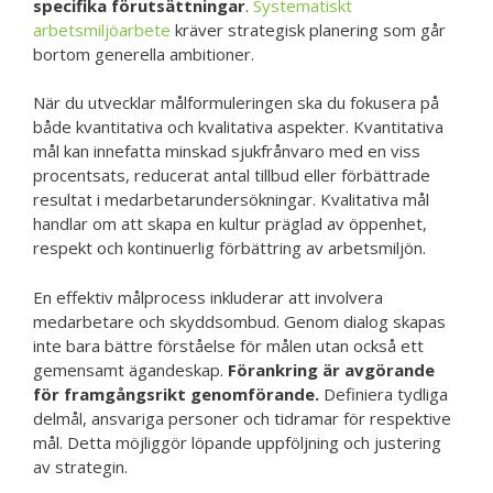
specifika förutsättningar
.
Systematiskt
arbetsmiljöarbete
kräver strategisk planering som går
bortom generella ambitioner.
När du utvecklar målformuleringen ska du fokusera på
både kvantitativa och kvalitativa aspekter. Kvantitativa
mål kan innefatta minskad sjukfrånvaro med en viss
procentsats, reducerat antal tillbud eller förbättrade
resultat i medarbetarundersökningar. Kvalitativa mål
handlar om att skapa en kultur präglad av öppenhet,
respekt och kontinuerlig förbättring av arbetsmiljön.
En effektiv målprocess inkluderar att involvera
medarbetare och skyddsombud. Genom dialog skapas
inte bara bättre förståelse för målen utan också ett
gemensamt ägandeskap.
Förankring är avgörande
för framgångsrikt genomförande.
Definiera tydliga
delmål, ansvariga personer och tidramar för respektive
mål. Detta möjliggör löpande uppföljning och justering
av strategin.