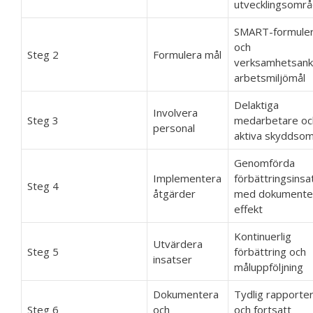
utvecklingsomr
SMART-formule
och
Steg 2
Formulera mål
verksamhetsank
arbetsmiljömål
Delaktiga
Involvera
Steg 3
medarbetare oc
personal
aktiva skyddso
Genomförda
Implementera
förbättringsinsa
Steg 4
åtgärder
med dokumente
effekt
Kontinuerlig
Utvärdera
Steg 5
förbättring och
insatser
måluppföljning
Dokumentera
Tydlig rapporter
Steg 6
och
och fortsatt