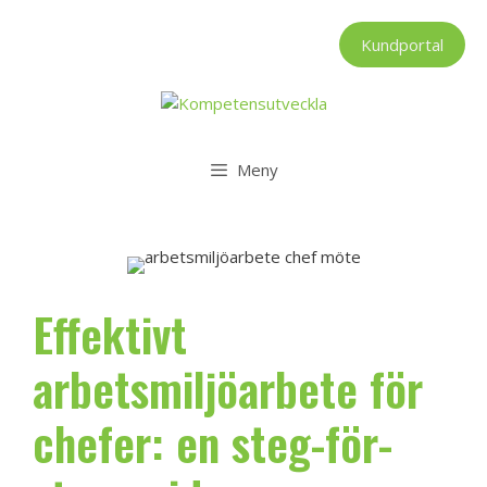
Hoppa
till
Kundportal
innehåll
Meny
Effektivt
arbetsmiljöarbete för
chefer: en steg-för-