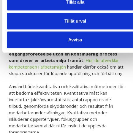
Tillåt alla
Steg 5: Utvärdera effektiviteten
av implementerade åtgärder
Tillåt urval
Efter att ha genomfört säkerhetsförbättringar är det
Avvisa
avgörande att systematiskt utvärdera vilka effekter era
insatser haft.
Utvärderingen är inte en
engångsföreteelse utan en kontinuerlig process
som driver er arbetsmiljö framåt
.
Hur du utvecklar
kompetensen i arbetsmiljön
handlar därför också om att
skapa strukturer för löpande uppföljning och förbättring.
Använd både kvantitativa och kvalitativa mätmetoder för
att bedöma effektiviteten. Kvantitativa mått kan
innefatta sjukfrånvarostatistik, antal rapporterade
tillbud, genomförda skyddsronder och resultat från
medarbetarundersökningar. Kvalitativa metoder
inkluderar djupintervjuer, fokusgrupper och
medarbetarsamtal där ni får insikt i de upplevda
förändringarna.