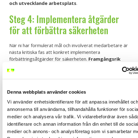
och utvecklande arbetsplats
.
Steg 4: Implementera åtgärder
för att förbättra säkerheten
När ni har formulerat mål och involverat medarbetare är
nästa kritiska fas att konkret implementera
förbättringsåtgärder för säkerheten.
Framgångsrik
implementering kräver systematisk planering,
tydligt ledarskap och kontinuerlig uppföljning
.
Detta handlar om att omvandla identifierade risker till
praktiska, genomförbara lösningar som skyddar
Denna webbplats använder cookies
medarbetarnas fysiska och psykiska välbefinnande.
Vi använder enhetsidentifierare för att anpassa innehållet oc
Börja med att prioritera de risker som framkommit
annonserna till användarna, tillhandahålla funktioner för socia
under er nulägesanalys.
Hantera hot och våld på
medier och analysera vår trafik. Vi vidarebefordrar även såd
arbetsplatsen
kräver exempelvis specifika strategier
identifierare och annan information från din enhet till de socia
och förebyggande åtgärder. Skapa detaljerade
medier och annons- och analysföretag som vi samarbetar m
handlingsplaner för varje identifierad risk, med tydliga