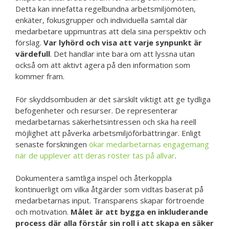
Detta kan innefatta regelbundna arbetsmiljömöten,
enkäter, fokusgrupper och individuella samtal där
medarbetare uppmuntras att dela sina perspektiv och
förslag.
Var lyhörd och visa att varje synpunkt är
värdefull
. Det handlar inte bara om att lyssna utan
också om att aktivt agera på den information som
kommer fram.
För skyddsombuden är det särskilt viktigt att ge tydliga
befogenheter och resurser. De representerar
medarbetarnas säkerhetsintressen och ska ha reell
möjlighet att påverka arbetsmiljöförbättringar. Enligt
senaste forskningen
ökar medarbetarnas engagemang
när de upplever att deras röster tas på allvar
.
Dokumentera samtliga inspel och återkoppla
kontinuerligt om vilka åtgärder som vidtas baserat på
medarbetarnas input. Transparens skapar förtroende
och motivation.
Målet är att bygga en inkluderande
process där alla förstår sin roll i att skapa en säker