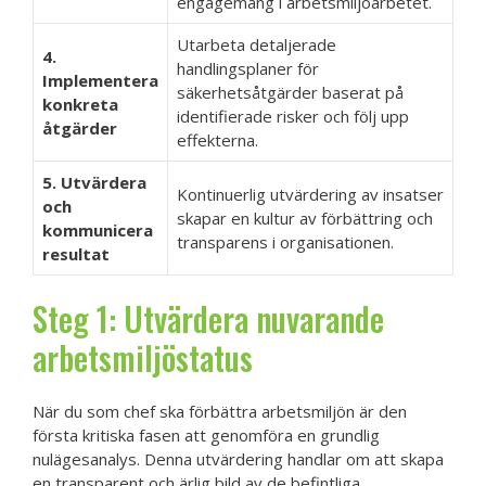
engagemang i arbetsmiljöarbetet.
Utarbeta detaljerade
4.
handlingsplaner för
Implementera
säkerhetsåtgärder baserat på
konkreta
identifierade risker och följ upp
åtgärder
effekterna.
5. Utvärdera
Kontinuerlig utvärdering av insatser
och
skapar en kultur av förbättring och
kommunicera
transparens i organisationen.
resultat
Steg 1: Utvärdera nuvarande
arbetsmiljöstatus
När du som chef ska förbättra arbetsmiljön är den
första kritiska fasen att genomföra en grundlig
nulägesanalys. Denna utvärdering handlar om att skapa
en transparent och ärlig bild av de befintliga