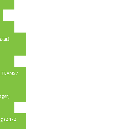
agar)
a TEAMS /
agar)
g (2 1/2