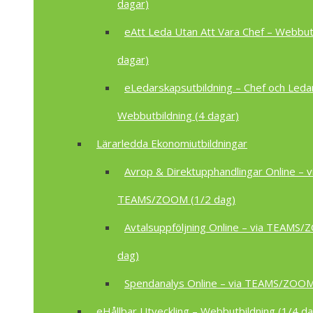
dagar)
eAtt Leda Utan Att Vara Chef – Webbutb
dagar)
eLedarskapsutbildning – Chef och Leda
Webbutbildning (4 dagar)
Lärarledda Ekonomiutbildningar
Avrop & Direktupphandlingar Online – v
TEAMS/ZOOM (1/2 dag)
Avtalsuppföljning Online – via TEAMS
dag)
Spendanalys Online – via TEAMS/ZOOM
eHållbar Utveckling – Webbutbildning (1/4 da