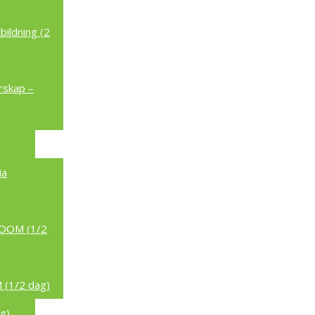
ildning (2
rskap –
ia
/ZOOM (1/2
 (1/2 dag)
g)