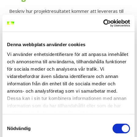
Beskriv hur projektresultatet kommer att levereras till
beställaren och hur det kommer att implementeras i
organisationen eller verksamheten.
Steg 9: Genomför
Denna webbplats använder cookies
Nulägesanalys
Vi använder enhetsidentifierare för att anpassa innehållet
och annonserna till användarna, tillhandahålla funktioner
För att förstå de förutsättningar som kan påverka
för sociala medier och analysera vår trafik. Vi
projektets genomförande, genomför en nulägesanalys.
vidarebefordrar även sådana identifierare och annan
Det kan inkludera en SWOT-analys för att identifiera
information från din enhet till de sociala medier och
styrkor, svagheter, möjligheter och hot.
annons- och analysföretag som vi samarbetar med.
Steg 10: Organisera och
Dessa kan i sin tur kombinera informationen med annan
information som du har tillhandahållit eller som de har
Bemanna
samlat in när du har använt deras tjänster.
Samtyckesval
Identifiera vilka som kommer att delta i projektet och
Nödvändig
klargör deras roller, ansvarsområden och befogenheter.