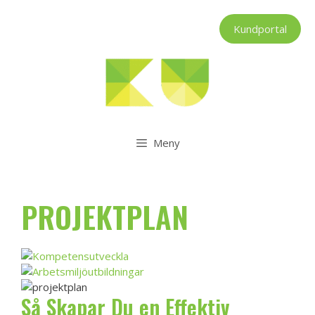
Hoppa
till
Kundportal
innehåll
Meny
PROJEKTPLAN
Så Skapar Du en Effektiv