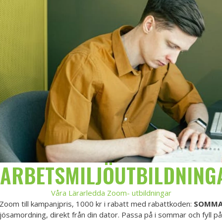
 ARBETSMILJÖUTBILDNING
Våra Lärarledda Zoom- utbildningar
a Zoom till kampanjpris, 1000 kr i rabatt med rabattkoden:
SOMMA
ösamordning, direkt från din dator. Passa på i sommar och fyll p