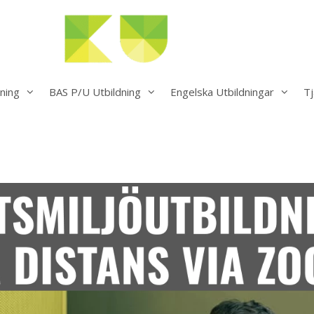
ning
BAS P/U Utbildning
Engelska Utbildningar
Tj