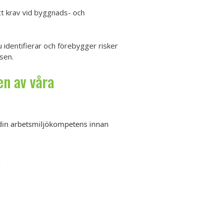
ett krav vid byggnads- och
 identifierar och förebygger risker
sen.
en av våra
 din arbetsmiljökompetens innan
m