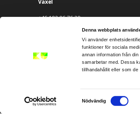
Växel
+46 102 06 76 20
Denna webbplats använde
Mejl
Vi använder enhetsidentifie
funktioner för sociala medi
info@kompetensutveckla.se
annan information från din
samarbetar med. Dessa kan
tillhandahållit eller som d
Samtyckesval
Nödvändig