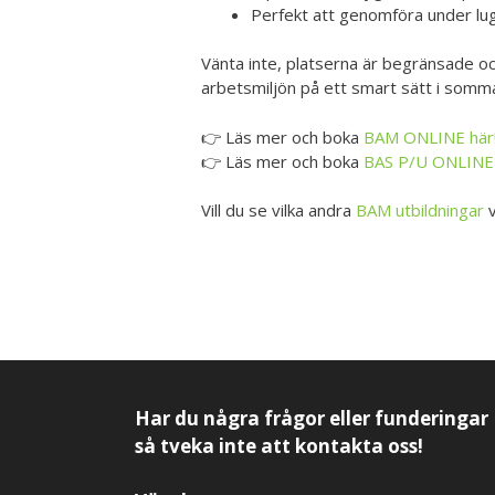
Perfekt att genomföra under lu
Vänta inte, platserna är begränsade oc
arbetsmiljön på ett smart sätt i somma
👉 Läs mer och boka
BAM ONLINE här
👉 Läs mer och boka
BAS P/U ONLINE 
Vill du se vilka andra
BAM utbildningar
v
Har du några frågor eller funderingar
så tveka inte att kontakta oss!