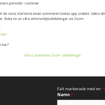
gnare perioder i sommar
h de sista starterna innan sommaren bokas upp snabbt. Säkra din 
r. Boka en av våra arbetsmiljöutbildningar via Zoom.
!
här!
i har?
Våra Lärarledda Zoom- utbildningar
Fält markerade med en
*
Namn
*