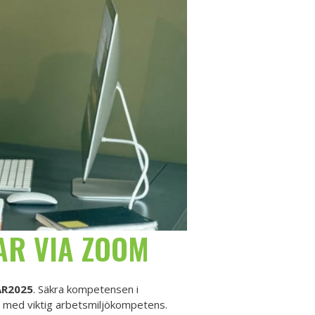
AR VIA ZOOM
R2025
. Säkra kompetensen i
å med viktig arbetsmiljökompetens.