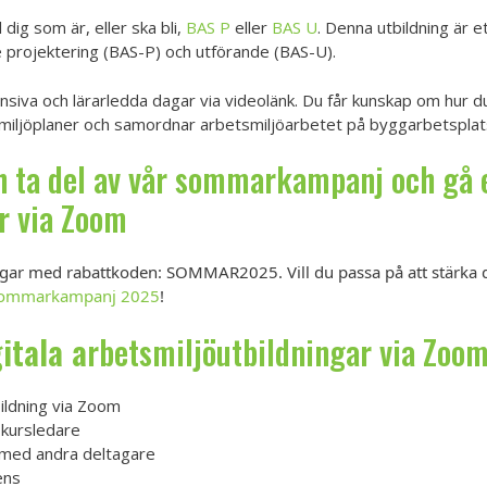
ll dig som är, eller ska bli,
BAS P
eller
BAS U
. Denna utbildning är 
projektering (BAS-P) och utförande (BAS-U).
siva och lärarledda dagar via videolänk. Du får kunskap om hur du
smiljöplaner och samordnar arbetsmiljöarbetet på byggarbetsplat
h ta del av vår sommarkampanj och gå 
r via Zoom
ningar med rabattkoden: SOMMAR2025. Vill du passa på att stärka
ommarkampanj 2025
!
itala a
rbetsmiljöutbildningar via Zoo
ildning via Zoom
 kursledare
e med andra deltagare
ens