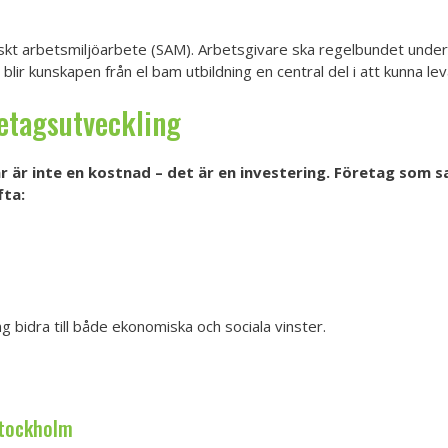
matiskt arbetsmiljöarbete (SAM). Arbetsgivare ska regelbundet und
blir kunskapen från el bam utbildning en central del i att kunna leva
etagsutveckling
r är inte en kostnad – det är en investering. Företag som s
fta:
 bidra till både ekonomiska och sociala vinster.
Stockholm