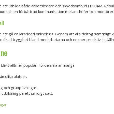
lde att utbilda både arbetsledare och skyddsombud i ELBAM. Resulta
lbud och en förbättrad kommunikation mellan chefer och montörer
ll
e att gå en lärarledd onlinekurs. Genom att alla deltog samtidig
n ökad trygghet bland medarbetarna och en mer proaktiv inställning
ine
 blivit alltmer populär. Fördelarna är många:
ån olika platser.
tyg och gruppövningar.
utbildning på ett smidigt sätt.
ngar
.