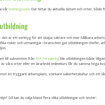
ia vår
bokningssida
. Där hittar du aktuella datum och orter, både f
utbildning
 det är ett verktyg för att skapa säkrare och mer hållbara arbet
ika risker och utmaningar i branschen ger utbildningen chefer,
jön.
en till subvention från
AFA Försäkring
blir utbildningen både tillg
 av våra orter eller en lärarledd onlinekurs får du samma höga kval
 mot en tryggare arbetsplats, starkare säkerhetskultur och ett lång
jö? Då kan du välja bland flera olika utbildningar och tester: