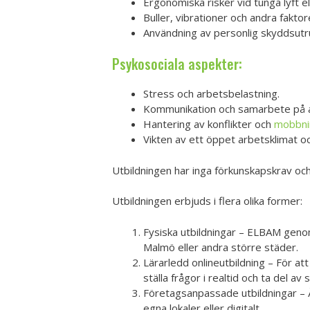
Ergonomiska risker vid tunga lyft e
Buller, vibrationer och andra fakto
Användning av personlig skyddsutru
Psykosociala aspekter:
Stress och arbetsbelastning.
Kommunikation och samarbete på a
Hantering av konflikter och
mobbni
Vikten av ett öppet arbetsklimat 
Utbildningen har inga förkunskapskrav och 
Utbildningen erbjuds i flera olika former:
Fysiska utbildningar – ELBAM genom
Malmö eller andra större städer.
Lärarledd onlineutbildning – För at
ställa frågor i realtid och ta del av
Företagsanpassade utbildningar – Är
egna lokaler eller digitalt.