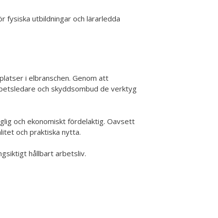
ör fysiska utbildningar och lärarledda
splatser i elbranschen. Genom att
 arbetsledare och skyddsombud de verktyg
änglig och ekonomiskt fördelaktig. Oavsett
itet och praktiska nytta.
siktigt hållbart arbetsliv.