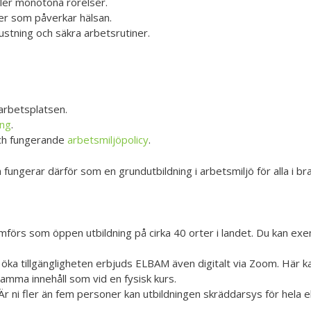
ller monotona rörelser.
rer som påverkar hälsan.
stning och säkra arbetsrutiner.
rbetsplatsen.
ng
.
och fungerande
arbetsmiljöpolicy
.
fungerar därför som en grundutbildning i arbetsmiljö för alla i br
förs som öppen utbildning på cirka 40 orter i landet. Du kan exe
t öka tillgängligheten erbjuds ELBAM även digitalt via Zoom. Här 
 samma innehåll som vid en fysisk kurs.
 ni fler än fem personer kan utbildningen skräddarsys för hela ell