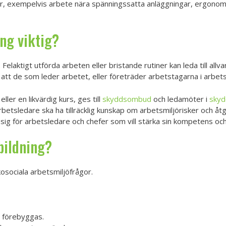
er, exempelvis arbete nära spänningssatta anläggningar, ergonomi
ng viktig?
Felaktigt utförda arbeten eller bristande rutiner kan leda till allva
å att de som leder arbetet, eller företräder arbetstagarna i arbets
ller en likvärdig kurs, ges till
skyddsombud
och ledamöter i
skyd
arbetsledare ska ha tillräcklig kunskap om arbetsmiljörisker och å
sig för arbetsledare och chefer som vill stärka sin kompetens och
bildning?
osociala arbetsmiljöfrågor.
n förebyggas.