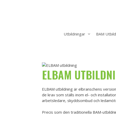
Hoppa
till
innehåll
Utbildningar
BAM Utbild
ELBAM UTBILDN
ELBAM utbildning är elbranschens version
de krav som ställs inom el- och installati
arbetsledare, skyddsombud och ledamöter
Precis som den traditionella BAM-utbildni