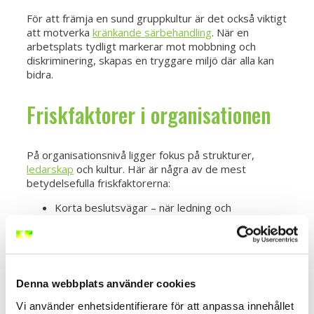
För att främja en sund gruppkultur är det också viktigt
att motverka
kränkande särbehandling
. När en
arbetsplats tydligt markerar mot mobbning och
diskriminering, skapas en tryggare miljö där alla kan
bidra.
Friskfaktorer i organisationen
På organisationsnivå ligger fokus på strukturer,
ledarskap
och kultur. Här är några av de mest
betydelsefulla friskfaktorerna:
Korta beslutsvägar – när ledning och
medarbetare snabbt kan fatta beslut undviker
du onödig frustration.
Närvarande chef – en chef som är synlig,
tillgänglig och lyhörd stärker relationerna och
förtroendet. Detta är också en central del av
Denna webbplats använder cookies
bra ledarskap
.
Feedback – återkoppling, både positiv och
Vi använder enhetsidentifierare för att anpassa innehållet