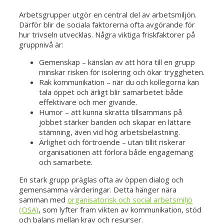
Arbetsgrupper utgör en central del av arbetsmiljön.
Därför blir de sociala faktorerna ofta avgörande för
hur trivseln utvecklas. Några viktiga friskfaktorer på
gruppnivå är:
Gemenskap – känslan av att höra till en grupp
minskar risken för isolering och ökar tryggheten.
Rak kommunikation – när du och kollegorna kan
tala öppet och ärligt blir samarbetet både
effektivare och mer givande.
Humor – att kunna skratta tillsammans på
jobbet stärker banden och skapar en lättare
stämning, även vid hög arbetsbelastning.
Ärlighet och förtroende – utan tillit riskerar
organisationen att förlora både engagemang
och samarbete.
En stark grupp präglas ofta av öppen dialog och
gemensamma värderingar. Detta hänger nära
samman med
organisatorisk och social arbetsmiljö
(OSA)
, som lyfter fram vikten av kommunikation, stöd
och balans mellan krav och resurser.