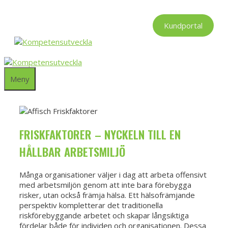
Hoppa
till
Kundportal
innehåll
Meny
FRISKFAKTORER – NYCKELN TILL EN
HÅLLBAR ARBETSMILJÖ
Många organisationer väljer i dag att arbeta offensivt
med arbetsmiljön genom att inte bara förebygga
risker, utan också främja hälsa. Ett hälsofrämjande
perspektiv kompletterar det traditionella
riskförebyggande arbetet och skapar långsiktiga
fördelar både för individen och organisationen. Dessa