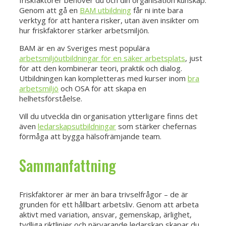
Genom att gå en
BAM utbildning
får ni inte bara
verktyg för att hantera risker, utan även insikter om
hur friskfaktorer stärker arbetsmiljön.
BAM är en av Sveriges mest populära
arbetsmiljöutbildningar för en säker arbetsplats
, just
för att den kombinerar teori, praktik och dialog.
Utbildningen kan kompletteras med kurser inom
bra
arbetsmiljö
och OSA för att skapa en
helhetsförståelse.
Vill du utveckla din organisation ytterligare finns det
även
ledarskapsutbildningar
som stärker chefernas
förmåga att bygga hälsofrämjande team.
Sammanfattning
Friskfaktorer är mer än bara trivselfrågor – de är
grunden för ett hållbart arbetsliv. Genom att arbeta
aktivt med variation, ansvar, gemenskap, ärlighet,
tydliga riktlinjer och närvarande ledarskap skapar du