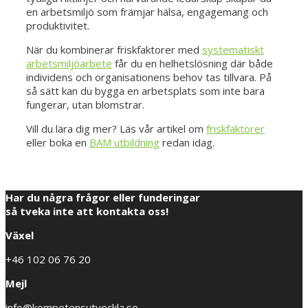
en arbetsmiljö som främjar hälsa, engagemang och
produktivitet.
När du kombinerar friskfaktorer med
systematiskt
arbetsmiljöarbete
får du en helhetslösning där både
individens och organisationens behov tas tillvara. På
så sätt kan du bygga en arbetsplats som inte bara
fungerar, utan blomstrar.
Vill du lära dig mer? Läs vår artikel om
friskfaktorer
eller boka en
BAM utbildning
redan idag.
Har du några frågor eller funderingar
så tveka inte att kontakta oss!
Växel
+46 102 06 76 20
Mejl
info@kompetensutveckla.se