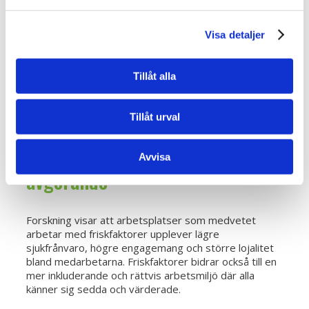
självkänslan och bidra till glädje även på fritiden.
Samtidigt kan friskfaktorer i privatlivet, som motion,
god sömn och
friskvård
, göra att du orkar mer på
Visa detaljer
jobbet.
Dessutom varierar friskfaktorerna under livets olika
Tillåt alla
skeden. En yngre medarbetare kanske prioriterar
utvecklingsmöjligheter, medan någon senare i livet
värdesätter balans och stabilitet.
Tillåt urval
Varför friskfaktorer är
Avvisa
avgörande
Forskning visar att arbetsplatser som medvetet
arbetar med friskfaktorer upplever lägre
sjukfrånvaro, högre engagemang och större lojalitet
bland medarbetarna. Friskfaktorer bidrar också till en
mer inkluderande och rättvis arbetsmiljö där alla
känner sig sedda och värderade.