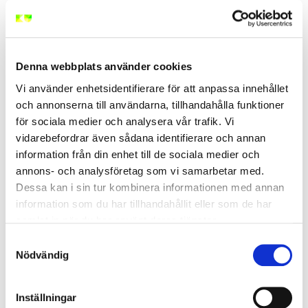
De flesta målare börjar sin yrkesbana via bygg- och
anläggningsprogrammet med inriktning måleri. Därefter
fortsätter många som lärling innan de blir
yrkesverksamma målare.
Denna webbplats använder cookies
Som vuxen kan du också utbilda dig via yrkesutbildningar
Vi använder enhetsidentifierare för att anpassa innehållet
eller kompetensutvecklande kurser.
och annonserna till användarna, tillhandahålla funktioner
för sociala medier och analysera vår trafik. Vi
För att lyckas i yrket behöver du bland annat:
vidarebefordrar även sådana identifierare och annan
information från din enhet till de sociala medier och
noggrannhet
annons- och analysföretag som vi samarbetar med.
problemlösningsförmåga
Dessa kan i sin tur kombinera informationen med annan
färg- och materialkunskap
information som du har tillhandahållit eller som de har
förståelse för arbetsmiljöansvar
samlat in när du har använt deras tjänster.
god samarbetsförmåga
Samtyckesval
Nödvändig
Samtidigt förändras branschen snabbt. Nya färgtyper,
hållbara material och uppdaterade arbetsmiljöregler gör
att kompetensutveckling blir viktigare för varje år.
Inställningar