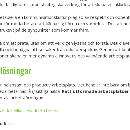
ka färdigheter, utan strategiska verktyg för att skapa en inkluder
tt etablera en kommunikationskultur präglad av respekt och öppenhe
 för medarbetare att känna sig hörda och värdefulla. Detta innebär 
struktivt på de synpunkter som kommer fram.
 om att prata, utan om att verkligen lyssna och förstå. Det kräv
lla och benägna att se saker från olika perspektiv. Genom att kon
oner skapa en mer dynamisk, innovativ och välmående arbetsplat
lösningar
n hälsosam och produktiv arbetsplats. Det handlar inte bara om 
darbetarnas långsiktiga hälsa.
Rätt utformade arbetsplatser
totala arbetsförmågan.
s för olika individuella behov
.
uderar: