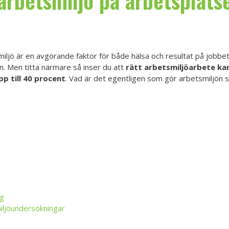
 arbetsmiljö på arbetsplats
iljö är en avgörande faktor för både hälsa och resultat på jobbe
n. Men titta närmare så inser du att
rätt arbetsmiljöarbete kan
p till 40 procent
. Vad är det egentligen som gör arbetsmiljön så 
ng
ljöundersökningar