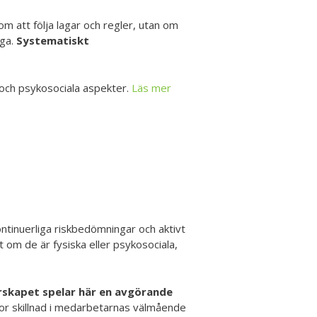
m att följa lagar och regler, utan om
åga.
Systematiskt
 och psykosociala aspekter.
Läs mer
ontinuerliga riskbedömningar och aktivt
 om de är fysiska eller psykosociala,
rskapet spelar här en avgörande
stor skillnad i medarbetarnas välmående