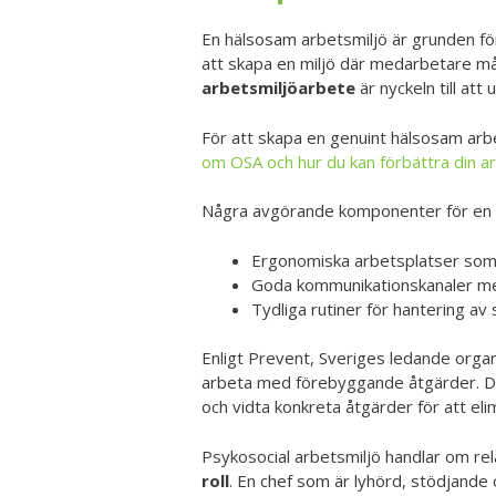
En hälsosam arbetsmiljö är grunden för
att skapa en miljö där medarbetare må
arbetsmiljöarbete
är nyckeln till att
För att skapa en genuint hälsosam arb
om OSA och hur du kan förbättra din a
Några avgörande komponenter för en h
Ergonomiska arbetsplatser som 
Goda kommunikationskanaler me
Tydliga rutiner för hantering av
Enligt Prevent, Sveriges ledande organ
arbeta med förebyggande åtgärder. Dett
och vidta konkreta åtgärder för att el
Psykosocial arbetsmiljö handlar om re
roll
. En chef som är lyhörd, stödjande 