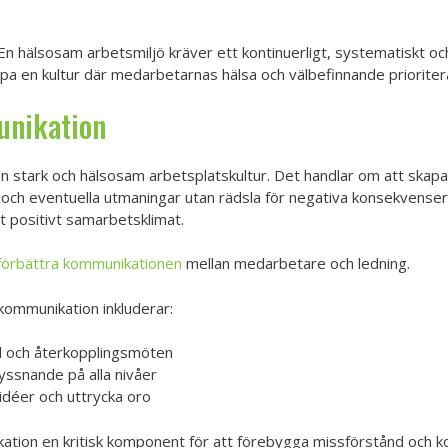
En hälsosam arbetsmiljö kräver ett kontinuerligt, systematiskt o
pa en kultur där medarbetarnas hälsa och välbefinnande prioriter
unikation
 stark och hälsosam arbetsplatskultur. Det handlar om att skapa
er och eventuella utmaningar utan rädsla för negativa konsekvense
t positivt samarbetsklimat.
 förbättra kommunikationen
mellan medarbetare och ledning.
kommunikation inkluderar:
 och återkopplingsmöten
lyssnande på alla nivåer
idéer och uttrycka oro
tion en kritisk komponent för att förebygga missförstånd och ko