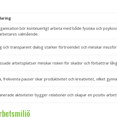
laring
ganisation bör kontinuerligt arbeta med både fysiska och psykoso
rbetares välmående.
ig och transparent dialog stärker förtroendet och minskar missfö
sade arbetsplatser minskar risken för skador och förbättrar långs
, frekventa pauser ökar produktivitet och kreativitet, vilket gy
anerade aktiviteter bygger relationer och skapar en positiv arbe
rbetsmiljö