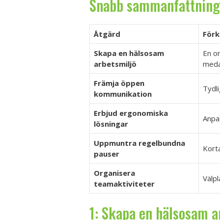
Snabb sammanfattning
Åtgärd
Förk
Skapa en hälsosam
En or
arbetsmiljö
meda
Främja öppen
Tydl
kommunikation
Erbjud ergonomiska
Anpas
lösningar
Uppmuntra regelbundna
Korta
pauser
Organisera
Välpl
teamaktiviteter
1: Skapa en hälsosam a