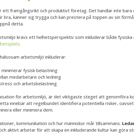
 ett framgångsrikt och produktivt företag. Det handlar inte bara o
r bra, känner sig trygga och kan prestera på toppen av sin förm
 uppnå detta.
etsmiljö krävs ett helhetsperspektiv som inkluderar både fysiska
rbetsplats
.
älsosam arbetsmiljö inkluderar:
minimerar fysisk belastning
llan medarbetare och ledning
 stress och arbetsbelastning
isation för arbetsmiljö, är det viktigaste steget att genomföra k
a innebär att regelbundet identifiera potentiella risker, oavsett
iminera eller minimera dem.
lationer, kommunikation och hur människor mår tillsammans.
Leda
och aktivt arbetar för att skapa en inkluderande kultur kan göra 