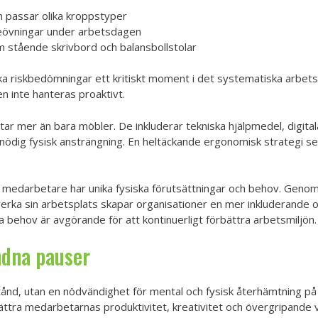
m passar olika kroppstyper
eövningar under arbetsdagen
m stående skrivbord och balansbollstolar
a riskbedömningar ett kritiskt moment i det systematiska arbets
en inte hanteras proaktivt.
r mer än bara möbler. De inkluderar tekniska hjälpmedel, digital
ödig fysisk ansträngning. En heltäckande ergonomisk strategi s
je medarbetare har unika fysiska förutsättningar och behov. Genom 
rka sin arbetsplats skapar organisationer en mer inkluderande 
behov är avgörande för att kontinuerligt förbättra arbetsmiljön.
ndna pauser
stånd, utan en nödvändighet för mental och fysisk återhämtning p
ättra medarbetarnas produktivitet, kreativitet och övergripande 