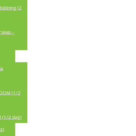
ildning (2
rskap –
ia
/ZOOM (1/2
 (1/2 dag)
g)