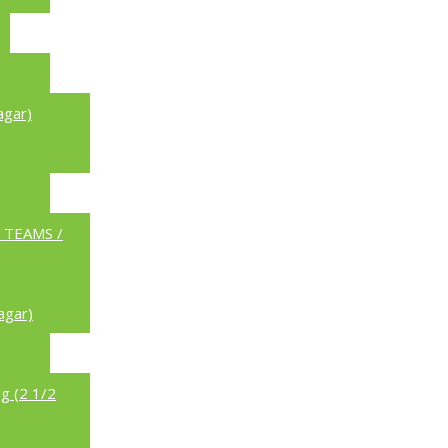
agar)
a TEAMS /
agar)
g (2 1/2