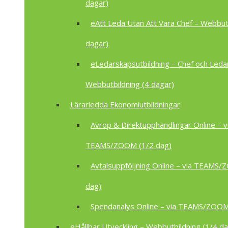
dagar)
eAtt Leda Utan Att Vara Chef – Webbutb
dagar)
eLedarskapsutbildning – Chef och Leda
Webbutbildning (4 dagar)
Lärarledda Ekonomiutbildningar
Avrop & Direktupphandlingar Online – v
TEAMS/ZOOM (1/2 dag)
Avtalsuppföljning Online – via TEAMS
dag)
Spendanalys Online – via TEAMS/ZOOM
eHållbar Utveckling – Webbutbildning (1/4 da