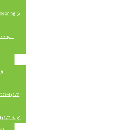
ildning (2
rskap –
ia
/ZOOM (1/2
 (1/2 dag)
g)