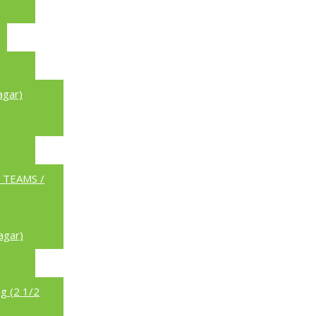
agar)
a TEAMS /
agar)
g (2 1/2