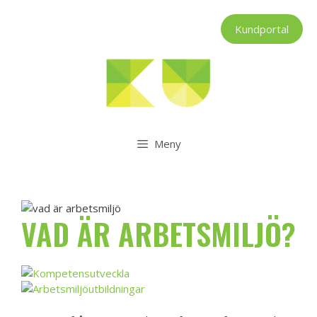
Hoppa
till
Kundportal
innehåll
Meny
VAD ÄR ARBETSMILJÖ?