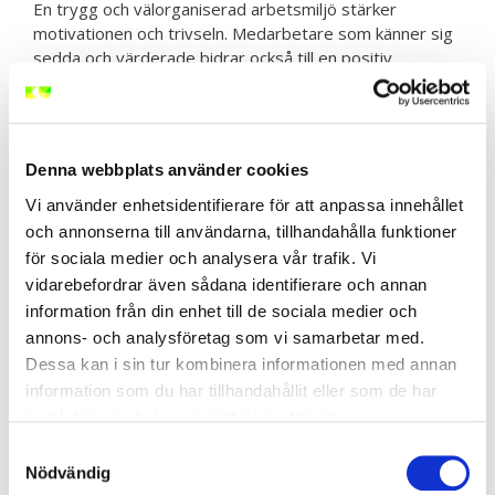
En trygg och välorganiserad arbetsmiljö stärker
motivationen och trivseln. Medarbetare som känner sig
sedda och värderade bidrar också till en positiv
arbetskultur.
3. Minskad personalomsättning
Denna webbplats använder cookies
Företag med en god arbetsmiljö behåller sina
medarbetare längre. Detta minskar kostnaderna för
Vi använder enhetsidentifierare för att anpassa innehållet
rekrytering och utbildning av ny personal.
och annonserna till användarna, tillhandahålla funktioner
för sociala medier och analysera vår trafik. Vi
4. Färre olyckor och risker
vidarebefordrar även sådana identifierare och annan
information från din enhet till de sociala medier och
Att identifiera och hantera risker i arbetsmiljön minskar
annons- och analysföretag som vi samarbetar med.
risken för olyckor och skador. Företag som prioriterar
Dessa kan i sin tur kombinera informationen med annan
säkerheten skyddar inte bara sina anställda utan också
information som du har tillhandahållit eller som de har
verksamhetens rykte.
samlat in när du har använt deras tjänster.
5. Uppfyllnad av lagkrav
Samtyckesval
Nödvändig