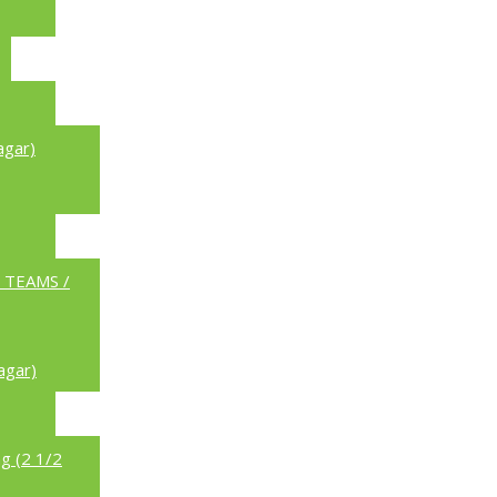
agar)
a TEAMS /
agar)
g (2 1/2