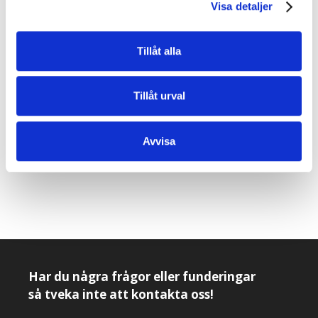
att bistå i arbetsmiljöarbetet.
Arbetsmiljöverket
kan
Visa detaljer
även svara på eventuella frågor om
arbetsmiljöregler. De behandlar även anmälningar om
Tillåt alla
dåliga arbetsmiljöförhållanden. Dessa anmälningar
kan leda till inspektioner på arbetsplatsen.
Tillåt urval
Vill du läsa mer?
Avvisa
Regeringen
Har du några frågor eller funderingar
så tveka inte att kontakta oss!