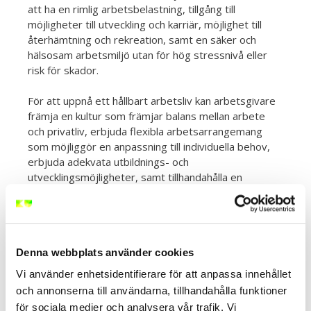
att ha en rimlig arbetsbelastning, tillgång till
möjligheter till utveckling och karriär, möjlighet till
återhämtning och rekreation, samt en säker och
hälsosam arbetsmiljö utan för hög stressnivå eller
risk för skador.
För att uppnå ett hållbart arbetsliv kan arbetsgivare
främja en kultur som främjar balans mellan arbete
och privatliv, erbjuda flexibla arbetsarrangemang
som möjliggör en anpassning till individuella behov,
erbjuda adekvata utbildnings- och
utvecklingsmöjligheter, samt tillhandahålla en
arbetsmiljö som är säker och hälsosam.
Det är också viktigt att individer själva tar ansvar för
sin egen hälsa och välbefinnande genom att ha en
Denna webbplats använder cookies
balanserad livsstil, ta tillräckligt med återhämtning,
och söka stöd från arbetskamrater och chefer vid
Vi använder enhetsidentifierare för att anpassa innehållet
behov. Samtidigt behöver också samhället i stort
och annonserna till användarna, tillhandahålla funktioner
bidra till att skapa förutsättningar för ett hållbart
för sociala medier och analysera vår trafik. Vi