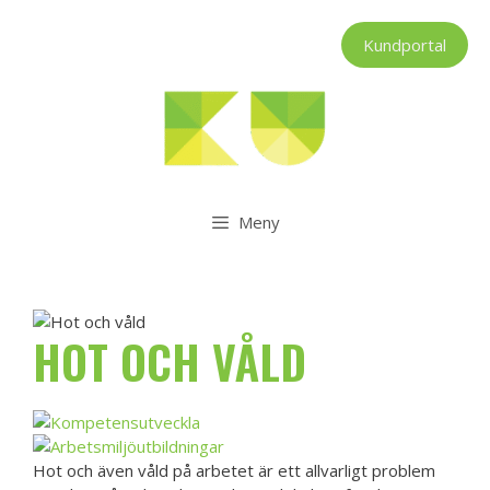
Hoppa
till
Kundportal
innehåll
Meny
HOT OCH VÅLD
Hot och även våld på arbetet är ett allvarligt problem