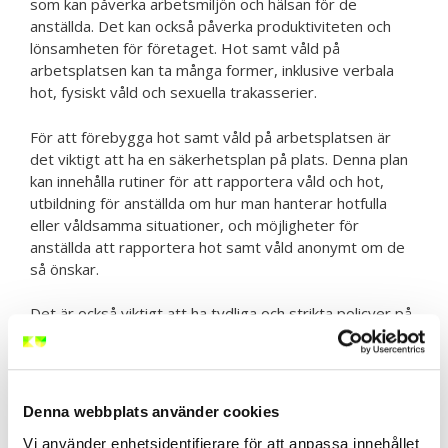
som kan påverka arbetsmiljön och hälsan för de
anställda. Det kan också påverka produktiviteten och
lönsamheten för företaget. Hot samt våld på
arbetsplatsen kan ta många former, inklusive verbala
hot, fysiskt våld och sexuella trakasserier.
För att förebygga hot samt våld på arbetsplatsen är
det viktigt att ha en säkerhetsplan på plats. Denna plan
kan innehålla rutiner för att rapportera våld och hot,
utbildning för anställda om hur man hanterar hotfulla
eller våldsamma situationer, och möjligheter för
anställda att rapportera hot samt våld anonymt om de
så önskar.
Det är också viktigt att ha tydliga och strikta policyer på
plats som förbjuder våld och hot på arbetsplatsen och
som fastställer konsekvenserna för dem som bryter
mot dessa policyer. Anställda bör också informeras om
vilken hjälp och stöd som finns tillgängligt för dem om
Denna webbplats använder cookies
de blir utsatta på arbetsplatsen.
Vi använder enhetsidentifierare för att anpassa innehållet