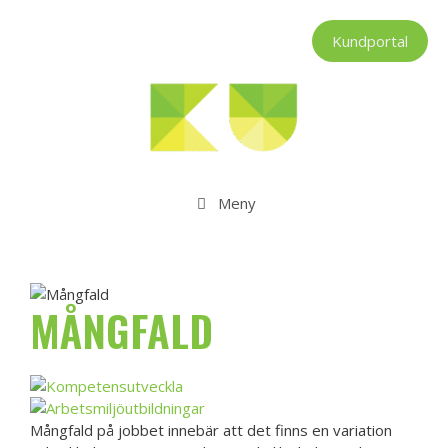
Hoppa
till
Kundportal
innehåll
Meny
MÅNGFALD
Mångfald på jobbet innebär att det finns en variation