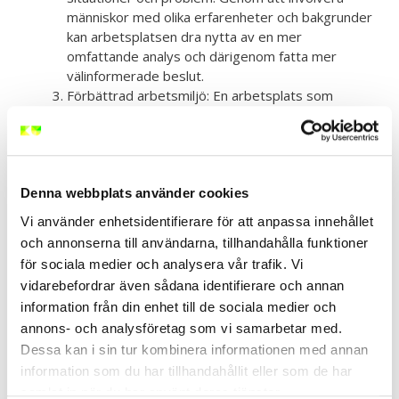
människor med olika erfarenheter och bakgrunder
kan arbetsplatsen dra nytta av en mer
omfattande analys och därigenom fatta mer
välinformerade beslut.
Förbättrad arbetsmiljö: En arbetsplats som
främjar mångfald och inkludering skapar en positiv
arbetsmiljö där alla känner sig respekterade och
accepterade. Detta kan öka trivseln och
motivationen hos de anställda, vilket i sin tur kan
leda till ökad produktivitet och minskad
Denna webbplats använder cookies
personalomsättning.
Vi använder enhetsidentifierare för att anpassa innehållet
Bredare kundbas: Genom att ha en arbetsstyrka
och annonserna till användarna, tillhandahålla funktioner
som speglar samhällets mångfald kan företag
för sociala medier och analysera vår trafik. Vi
enklare förstå och tillgodose behoven hos en
vidarebefordrar även sådana identifierare och annan
bredare kundbas. Det kan bidra till att bygga
information från din enhet till de sociala medier och
starka kundrelationer och öka konkurrenskraften
annons- och analysföretag som vi samarbetar med.
på marknaden.
Dessa kan i sin tur kombinera informationen med annan
För att främja mångfald på jobbet är det viktigt att
information som du har tillhandahållit eller som de har
företag vidtar konkreta åtgärder. Det kan innebära att
samlat in när du har använt deras tjänster.