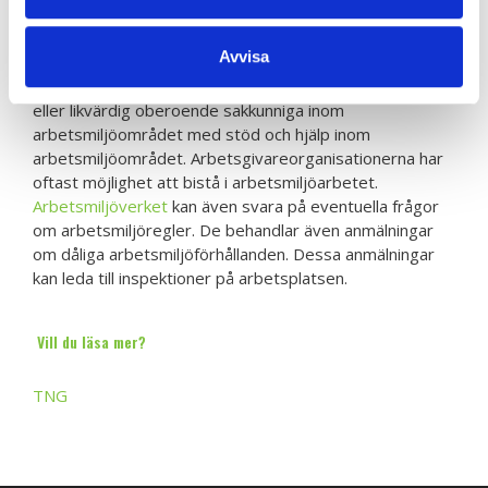
så kontakta ditt
skyddsombud
(om det inte finns något
skyddsombud, så kan man kontakta sitt fackförbund).
Avvisa
Arbetsgivare kan använda sig av företagshälsovården
eller likvärdig oberoende sakkunniga inom
arbetsmiljöområdet med stöd och hjälp inom
arbetsmiljöområdet. Arbetsgivareorganisationerna har
oftast möjlighet att bistå i arbetsmiljöarbetet.
Arbetsmiljöverket
kan även svara på eventuella frågor
om arbetsmiljöregler. De behandlar även anmälningar
om dåliga arbetsmiljöförhållanden. Dessa anmälningar
kan leda till inspektioner på arbetsplatsen.
Vill du läsa mer?
TNG