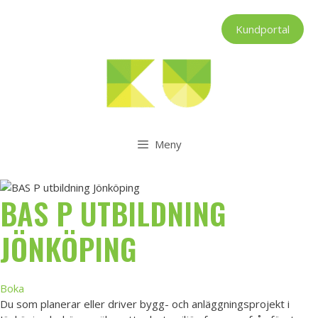
Hoppa
till
Kundportal
innehåll
Meny
BAS P UTBILDNING
JÖNKÖPING
Boka
Du som planerar eller driver bygg- och anläggningsprojekt i