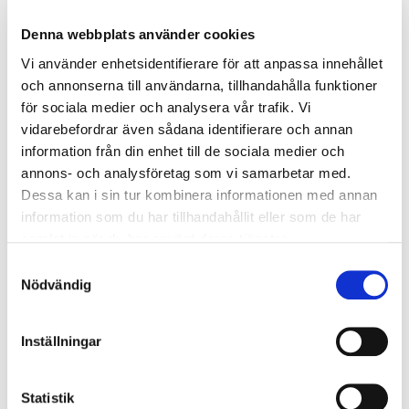
Östersund
Denna webbplats använder cookies
2026-08-10
- 2026-08-11
Vi använder enhetsidentifierare för att anpassa innehållet
10 400 kr
exkl. moms
och annonserna till användarna, tillhandahålla funktioner
för sociala medier och analysera vår trafik. Vi
Boka
vidarebefordrar även sådana identifierare och annan
information från din enhet till de sociala medier och
annons- och analysföretag som vi samarbetar med.
BAS P/U - Byggarbetsmiljösamordnare (2 dagar)
Dessa kan i sin tur kombinera informationen med annan
Sveg
information som du har tillhandahållit eller som de har
2026-08-10
- 2026-08-11
samlat in när du har använt deras tjänster.
10 400 kr
exkl. moms
Samtyckesval
Nödvändig
Boka
Inställningar
BAS P/U - Byggarbetsmiljösamordnare (2 dagar)
Uppsala
Statistik