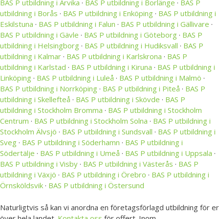
BAS P utbildning i Arvika
·
BAS P utbildning i Borlänge
·
BAS P
utbildning i Borås
·
BAS P utbildning i Enköping
·
BAS P utbildning i
Eskilstuna
·
BAS P utbildning i Falun
·
BAS P utbildning i Gällivare
·
BAS P utbildning i Gävle
·
BAS P utbildning i Göteborg
·
BAS P
utbildning i Helsingborg
·
BAS P utbildning i Hudiksvall
·
BAS P
utbildning i Kalmar
·
BAS P utbildning i Karlskrona
·
BAS P
utbildning i Karlstad
·
BAS P utbildning i Kiruna
·
BAS P utbildning i
Linköping
·
BAS P utbildning i Luleå
·
BAS P utbildning i Malmö
·
BAS P utbildning i Norrköping
·
BAS P utbildning i Piteå
·
BAS P
utbildning i Skellefteå
·
BAS P utbildning i Skövde
·
BAS P
utbildning i Stockholm Bromma
·
BAS P utbildning i Stockholm
Centrum
·
BAS P utbildning i Stockholm Solna
·
BAS P utbildning i
Stockholm Älvsjö
·
BAS P utbildning i Sundsvall
·
BAS P utbildning i
Sveg
·
BAS P utbildning i Söderhamn
·
BAS P utbildning i
Södertälje
·
BAS P utbildning i Umeå
·
BAS P utbildning i Uppsala
·
BAS P utbildning i Visby
·
BAS P utbildning i Västerås
·
BAS P
utbildning i Växjö
·
BAS P utbildning i Örebro
·
BAS P utbildning i
Örnsköldsvik
·
BAS P utbildning i Östersund
Naturligtvis så kan vi anordna en företagsförlagd utbildning för er
över hela landet.
Kontakta oss
för offert. Inom