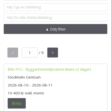
Välj Typ av Utbildning
Välj Ort eller Webbutbildning
▲ Dölj filter
<
/
9
>
BAS P/U - Byggarbetsmiljösamordnare (2 dagar)
Stockholm Centrum
2026-08-10
- 2026-08-11
10 400 kr
exkl. moms
Boka