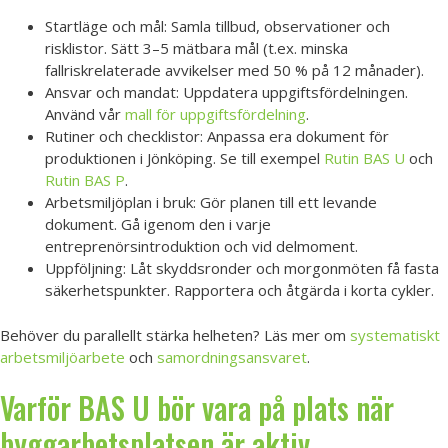
Startläge och mål: Samla tillbud, observationer och
risklistor. Sätt 3–5 mätbara mål (t.ex. minska
fallriskrelaterade avvikelser med 50 % på 12 månader).
Ansvar och mandat: Uppdatera uppgiftsfördelningen.
Använd vår
mall för uppgiftsfördelning
.
Rutiner och checklistor: Anpassa era dokument för
produktionen i Jönköping. Se till exempel
Rutin BAS U
och
Rutin BAS P
.
Arbetsmiljöplan i bruk: Gör planen till ett levande
dokument. Gå igenom den i varje
entreprenörsintroduktion och vid delmoment.
Uppföljning: Låt skyddsronder och morgonmöten få fasta
säkerhetspunkter. Rapportera och åtgärda i korta cykler.
Behöver du parallellt stärka helheten? Läs mer om
systematiskt
arbetsmiljöarbete
och
samordningsansvaret
.
Varför BAS U bör vara på plats när
byggarbetsplatsen är aktiv