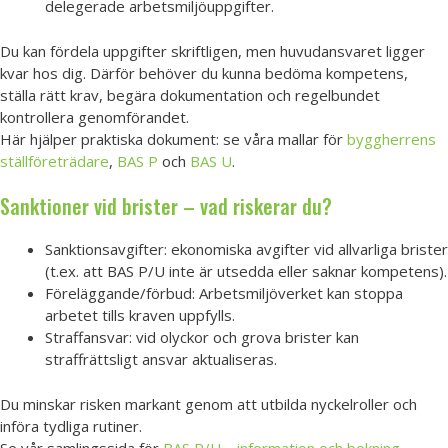
delegerade arbetsmiljöuppgifter.
Du kan fördela uppgifter skriftligen, men huvudansvaret ligger
kvar hos dig. Därför behöver du kunna bedöma kompetens,
ställa rätt krav, begära dokumentation och regelbundet
kontrollera genomförandet.
Här hjälper praktiska dokument: se våra mallar för
byggherrens
ställföreträdare
,
BAS P
och
BAS U
.
Sanktioner vid brister – vad riskerar du?
Sanktionsavgifter: ekonomiska avgifter vid allvarliga brister
(t.ex. att BAS P/U inte är utsedda eller saknar kompetens).
Föreläggande/förbud: Arbetsmiljöverket kan stoppa
arbetet tills kraven uppfylls.
Straffansvar: vid olyckor och grova brister kan
straffrättsligt ansvar aktualiseras.
Du minskar risken markant genom att utbilda nyckelroller och
införa tydliga rutiner.
Se vår samlingssida för
BAS P/U – information och bokning
.