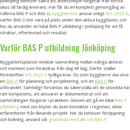
Jönköping behöver säkra att arbetsmiljön fungerar från första
skiss till färdig leverans. Här får du en komplett genomgång av
rollerna BAS P och BAS U,
byggherrens
ansvar enligt
AFS 2023:3
,
varför BAS U bör vara på plats under den aktiva byggfasen, och
hur du använder en lokal BAS P utbildning i Jönköping för att få
struktur, efterlevnad och resultat.
Varför
BAS P utbildning
Jönköping
Byggarbetsplatser innebär samordning mellan många aktörer
och moment som förändras från dag till dag. Därför ställer
föreskriften
AFS 2023:3
tydliga krav. Du som byggherre ska utse
en
BAS P
för planering och projektering, och en
BAS U
för
utförandet. Samtidigt förväntas du säkerställa att de utsedda har
rätt kompetens, att ansvaret är dokumenterat och att
samordningen fungerar i praktiken. Genom att gå en lokal
BAS P
utbildning
med oss knyter du även kontakter i regionen, delar
erfarenheter från liknande projekt. När du behöver fördjupning
och bokning, använd vår
grundsida med allt om BAS P
.