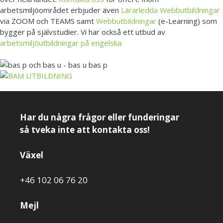
arbetsmiljöområdet erbjuder även
Lärarledda Webbutbildningar
via ZOOM och TEAMS samt
Webbutbildningar
(e-Learning) som
bygger på självstudier. Vi har också ett utbud av
arbetsmiljöutbildningar på engelska.
Har du några frågor eller funderingar
så tveka inte att kontakta oss!
Växel
+46 102 06 76 20
Mejl