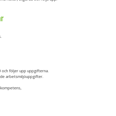
ar
.
och följer upp uppgifterna.
ade arbetsmiljöuppgifter.
a kompetens,