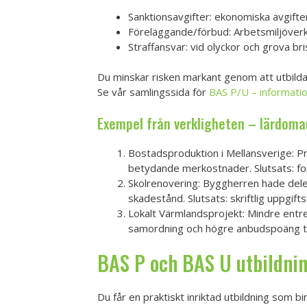
Sanktionsavgifter: ekonomiska avgifter 
Föreläggande/förbud: Arbetsmiljöverke
Straffansvar: vid olyckor och grova bri
Du minskar risken markant genom att utbilda n
Se vår samlingssida för
BAS P/U – informati
Exempel från verkligheten – lärdomar 
Bostadsproduktion i Mellansverige: P
betydande merkostnader. Slutsats: for
Skolrenovering: Byggherren hade dele
skadestånd. Slutsats: skriftlig uppgift
Lokalt Värmlandsprojekt: Mindre entrepr
samordning och högre anbudspoäng tac
BAS P och BAS U utbildning
Du får en praktiskt inriktad utbildning som 