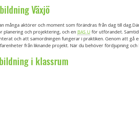
bildning
Växjö
n många aktörer och moment som förändras från dag till dag.Därf
r planering och projektering, och en
BAS U
för utförandet. Samtid
terat och att samordningen fungerar i praktiken. Genom att gå en
rfarenheter från liknande projekt. När du behöver fördjupning oc
bildning i klassrum