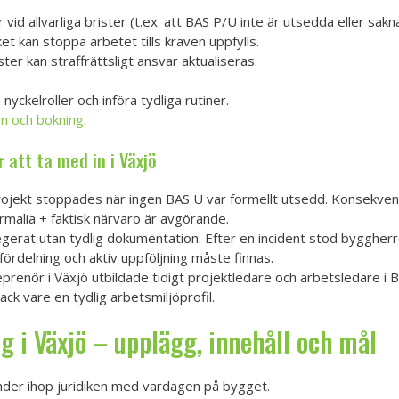
vid allvarliga brister (t.ex. att BAS P/U inte är utsedda eller sak
t kan stoppa arbetet tills kraven uppfylls.
ster kan straffrättsligt ansvar aktualiseras.
yckelroller och införa tydliga rutiner.
on och bokning
.
att ta med in i Växjö
rojekt stoppades när ingen BAS U var formellt utsedd. Konsekve
malia + faktisk närvaro är avgörande.
gerat utan tydlig dokumentation. Efter en incident stod byggherr
sfördelning och aktiv uppföljning måste finnas.
enör i Växjö utbildade tidigt projektledare och arbetsledare i BAS
k vare en tydlig arbetsmiljöprofil.
 i Växjö – upplägg, innehåll och mål
binder ihop juridiken med vardagen på bygget.