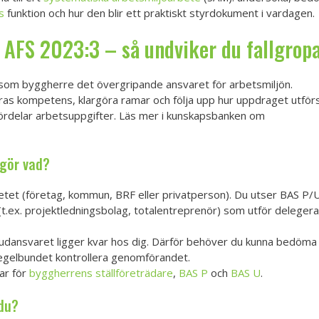
s
funktion och hur den blir ett praktiskt styrdokument i vardagen.
 AFS 2023:3 – så undviker du fallgrop
 som byggherre det övergripande ansvaret för arbetsmiljön.
ras kompetens, klargöra ramar och följa upp hur uppdraget utförs
fördelar arbetsuppgifter. Läs mer i kunskapsbanken om
gör vad?
tet (företag, kommun, BRF eller privatperson). Du utser BAS P/U 
(t.ex. projektledningsbolag, totalentreprenör) som utför deleger
uvudansvaret ligger kvar hos dig. Därför behöver du kunna bedöm
regelbundet kontrollera genomförandet.
ar för
byggherrens ställföreträdare
,
BAS P
och
BAS U
.
 du?