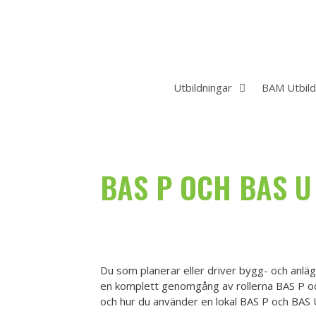
Hoppa
till
innehåll
Utbildningar
BAM Utbild
BAS P OCH BAS U
Du som planerar eller driver bygg- och anlägg
en komplett genomgång av rollerna BAS P o
och hur du använder en lokal BAS P och BAS U u