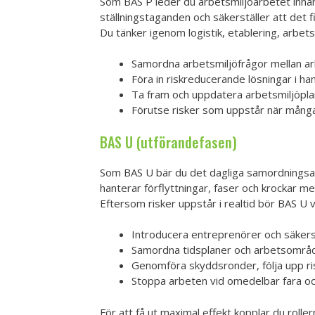
Som BAS P leder du arbetsmiljöarbetet innan
ställningstaganden och säkerställer att det f
Du tänker igenom logistik, etablering, arbets
Samordna arbetsmiljöfrågor mellan ark
Föra in riskreducerande lösningar i ha
Ta fram och uppdatera arbetsmiljöpla
Förutse risker som uppstår när många
BAS U (utförandefasen)
Som BAS U bär du det dagliga samordningsan
hanterar förflyttningar, faser och krockar me
Eftersom risker uppstår i realtid bör BAS U 
Introducera entreprenörer och säkerst
Samordna tidsplaner och arbetsområde
Genomföra skyddsronder, följa upp ri
Stoppa arbeten vid omedelbar fara och
För att få ut maximal effekt kopplar du rollern