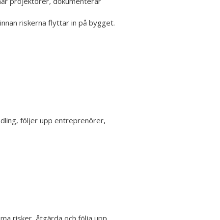
dnar projektörer, dokumenterar
innan riskerna flyttar in på bygget.
ling, följer upp entreprenörer,
a risker, åtgärda och följa upp.