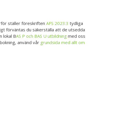
ör ställer föreskriften
AFS 2023:3
tydliga
igt förväntas du säkerställa att de utsedda
 lokal B
AS P och BAS U utbildning
med oss
h bokning, använd vår
grundsida med allt om