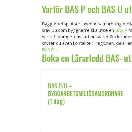
Varför
BAS P och BAS U ut
Byggarbetsplatser innebär samordning mella
krav.Du som byggherre ska utse en
BAS P
fö
har rätt kompetens, att ansvaret är dokumen
knyter du även kontakter i regionen, delar e
BAS P U
.
Boka en Lärarledd BAS- ut
BAS P/U –
BYGGARBETSMILJÖSAMORDNARE
(1 dag)