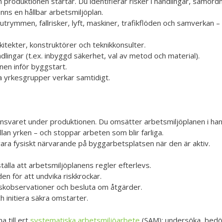
 produktionen startar. Du identifierar risker i handlingar, samor
inns en hållbar arbetsmiljöplan.
utrymmen, fallrisker, lyft, maskiner, trafikflöden och samverkan – 
itekter, konstruktörer och teknikkonsulter.
ndlingar (t.ex. inbyggd säkerhet, val av metod och material).
nen inför byggstart.
 yrkesgrupper verkar samtidigt.
svaret under produktionen. Du omsätter arbetsmiljöplanen i hand
llan yrken – och stoppar arbeten som blir farliga.
vara fysiskt närvarande på byggarbetsplatsen när den är aktiv.
älla att arbetsmiljöplanens regler efterlevs.
n för att undvika riskkrockar.
skobservationer och besluta om åtgärder.
 initiera säkra omstarter.
a till ert
systematiska arbetsmiljöarbete
(SAM): undersöka, bedöm