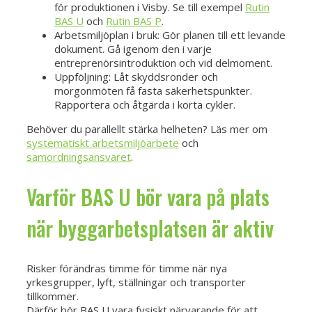
för produktionen i Visby. Se till exempel
Rutin
BAS U
och
Rutin BAS P
.
Arbetsmiljöplan i bruk: Gör planen till ett levande
dokument. Gå igenom den i varje
entreprenörsintroduktion och vid delmoment.
Uppföljning: Låt skyddsronder och
morgonmöten få fasta säkerhetspunkter.
Rapportera och åtgärda i korta cykler.
Behöver du parallellt stärka helheten? Läs mer om
systematiskt arbetsmiljöarbete
och
samordningsansvaret
.
Varför BAS U bör vara på plats
när byggarbetsplatsen är aktiv
Risker förändras timme för timme när nya
yrkesgrupper, lyft, ställningar och transporter
tillkommer.
Därför bör BAS U vara fysiskt närvarande för att