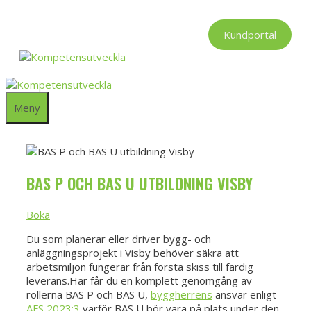
Hoppa
till
Kundportal
innehåll
Meny
BAS P OCH BAS U UTBILDNING VISBY
Boka
Du som planerar eller driver bygg- och
anläggningsprojekt i Visby behöver säkra att
arbetsmiljön fungerar från första skiss till färdig
leverans.Här får du en komplett genomgång av
rollerna BAS P och BAS U,
byggherrens
ansvar enligt
AFS 2023:3
,varför BAS U bör vara på plats under den