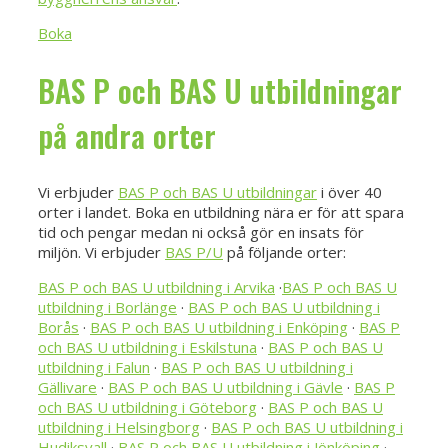
Boka
BAS P och BAS U utbildningar
på andra orter
Vi erbjuder
BAS P och BAS U utbildningar
i över 40
orter i landet. Boka en utbildning nära er för att spara
tid och pengar medan ni också gör en insats för
miljön. Vi erbjuder
BAS P/U
på följande orter:
BAS P och BAS U utbildning i Arvika
·
BAS P och BAS U
utbildning i Borlänge
·
BAS P och BAS U utbildning i
Borås
·
BAS P och BAS U utbildning i Enköping
·
BAS P
och BAS U utbildning i Eskilstuna
·
BAS P och BAS U
utbildning i Falun
·
BAS P och BAS U utbildning i
Gällivare
·
BAS P och BAS U utbildning i Gävle
·
BAS P
och BAS U utbildning i Göteborg
·
BAS P och BAS U
utbildning i Helsingborg
·
BAS P och BAS U utbildning i
Hudiksvall
·
BAS P och BAS U utbildning i Jönköping
·