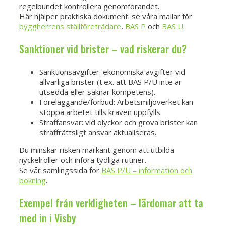
regelbundet kontrollera genomförandet.
Här hjälper praktiska dokument: se våra mallar för
byggherrens ställföreträdare
,
BAS P
och
BAS U
.
Sanktioner vid brister – vad riskerar du?
Sanktionsavgifter: ekonomiska avgifter vid
allvarliga brister (t.ex. att BAS P/U inte är
utsedda eller saknar kompetens).
Föreläggande/förbud: Arbetsmiljöverket kan
stoppa arbetet tills kraven uppfylls.
Straffansvar: vid olyckor och grova brister kan
straffrättsligt ansvar aktualiseras.
Du minskar risken markant genom att utbilda
nyckelroller och införa tydliga rutiner.
Se vår samlingssida för
BAS P/U – information och
bokning
.
Exempel från verkligheten – lärdomar att ta
med in i Visby