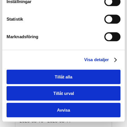
2026-08-10
- 2026-08-11
Inställningar
10 400 kr
exkl. moms
Statistik
Boka
Marknadsföring
BAS P/U - Byggarbetsmiljösamordnare (2
dagar)
Stockholm Sickla
Visa detaljer
2026-08-10
- 2026-08-11
10 400 kr
exkl. moms
Tillåt alla
Boka
Tillåt urval
BAS P/U - Byggarbetsmiljösamordnare (2
dagar)
Avvisa
Örebro
2026-08-10
- 2026-08-11