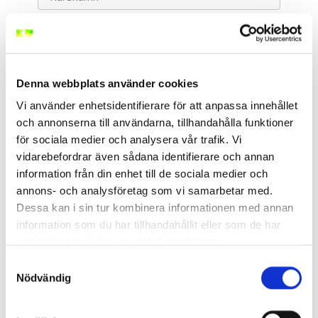
BAS P/U - Byggarbetsmiljösamordnare (2 dagar)
Denna webbplats använder cookies
Välj Typ av Utbildning
Vi använder enhetsidentifierare för att anpassa innehållet
Välj Ort eller Webbutbildning
och annonserna till användarna, tillhandahålla funktioner
för sociala medier och analysera vår trafik. Vi
▲ Dölj filter
vidarebefordrar även sådana identifierare och annan
information från din enhet till de sociala medier och
annons- och analysföretag som vi samarbetar med.
Dessa kan i sin tur kombinera informationen med annan
<
/
9
>
information som du har tillhandahållit eller som de har
samlat in när du har använt deras tjänster.
BAS P/U - Byggarbetsmiljösamordnare (2
Samtyckesval
dagar)
Nödvändig
Stockholm Centrum