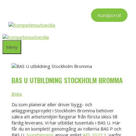
Hoppa
till
Kundportal
innehåll
Meny
BAS U UTBILDNING STOCKHOLM BROMMA
Boka
Du som planerar eller driver bygg- och
anläggningsprojekt i Stockholm Bromma behöver
säkra att arbetsmiljön fungerar från första skiss till
färdig leverans. Vi har utbildat tusentals i BAS U. Här
får du en komplett genomgång av rollerna BAS P och
BAS U,
byggherrens
ansvar enligt
AFS 2023:3
, varför