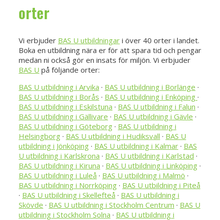
orter
Vi erbjuder
BAS U utbildningar
i över 40 orter i landet.
Boka en utbildning nära er för att spara tid och pengar
medan ni också gör en insats för miljön. Vi erbjuder
BAS U
på följande orter:
BAS U utbildning i Arvika
·
BAS U utbildning i Borlänge
·
BAS U utbildning i Borås
·
BAS U utbildning i Enköping
·
BAS U utbildning i Eskilstuna
·
BAS U utbildning i Falun
·
BAS U utbildning i Gällivare
·
BAS U utbildning i Gävle
·
BAS U utbildning i Göteborg
·
BAS U utbildning i
Helsingborg
·
BAS U utbildning i Hudiksvall
·
BAS U
utbildning i Jönköping
·
BAS U utbildning i Kalmar
·
BAS
U utbildning i Karlskrona
·
BAS U utbildning i Karlstad
·
BAS U utbildning i Kiruna
·
BAS U utbildning i Linköping
·
BAS U utbildning i Luleå
·
BAS U utbildning i Malmö
·
BAS U utbildning i Norrköping
·
BAS U utbildning i Piteå
·
BAS U utbildning i Skellefteå
·
BAS U utbildning i
Skövde
·
BAS U utbildning i Stockholm Centrum
·
BAS U
utbildning i Stockholm Solna
·
BAS U utbildning i