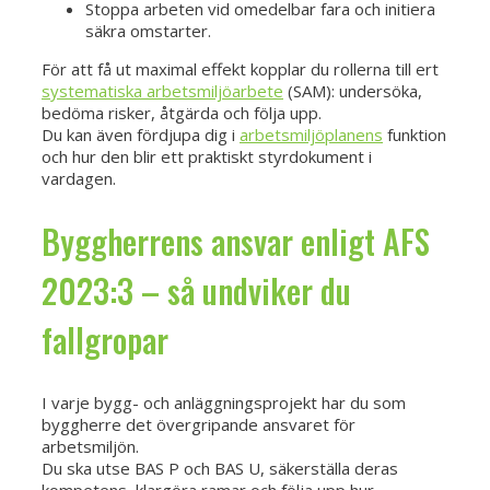
Stoppa arbeten vid omedelbar fara och initiera
säkra omstarter.
För att få ut maximal effekt kopplar du rollerna till ert
systematiska arbetsmiljöarbete
(SAM): undersöka,
bedöma risker, åtgärda och följa upp.
Du kan även fördjupa dig i
arbetsmiljöplanens
funktion
och hur den blir ett praktiskt styrdokument i
vardagen.
Byggherrens ansvar enligt AFS
2023:3 – så undviker du
fallgropar
I varje bygg- och anläggningsprojekt har du som
byggherre det övergripande ansvaret för
arbetsmiljön.
Du ska utse BAS P och BAS U, säkerställa deras
kompetens, klargöra ramar och följa upp hur