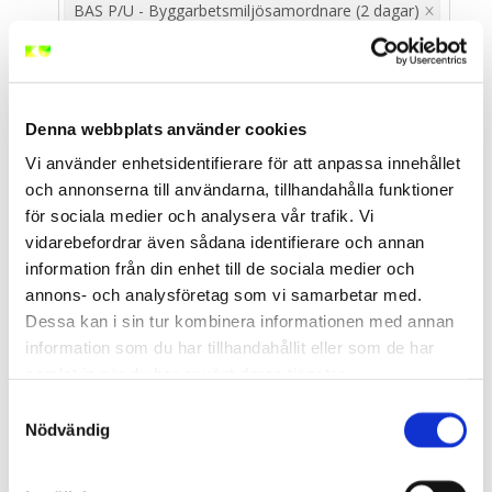
BAS P/U - Byggarbetsmiljösamordnare (2 dagar)
Välj Typ av Utbildning
Denna webbplats använder cookies
Välj Ort eller Webbutbildning
Vi använder enhetsidentifierare för att anpassa innehållet
▲ Dölj filter
och annonserna till användarna, tillhandahålla funktioner
för sociala medier och analysera vår trafik. Vi
vidarebefordrar även sådana identifierare och annan
information från din enhet till de sociala medier och
<
/
9
>
annons- och analysföretag som vi samarbetar med.
Dessa kan i sin tur kombinera informationen med annan
information som du har tillhandahållit eller som de har
BAS P/U - Byggarbetsmiljösamordnare (2
samlat in när du har använt deras tjänster.
dagar)
Samtyckesval
Stockholm Centrum
Nödvändig
2026-08-10
- 2026-08-11
10 400 kr
exkl. moms