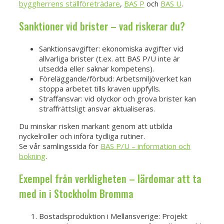
byggherrens ställföreträdare
,
BAS P
och
BAS U
.
Sanktioner vid brister – vad riskerar du?
Sanktionsavgifter: ekonomiska avgifter vid
allvarliga brister (t.ex. att BAS P/U inte är
utsedda eller saknar kompetens).
Föreläggande/förbud: Arbetsmiljöverket kan
stoppa arbetet tills kraven uppfylls.
Straffansvar: vid olyckor och grova brister kan
straffrättsligt ansvar aktualiseras.
Du minskar risken markant genom att utbilda
nyckelroller och införa tydliga rutiner.
Se vår samlingssida för
BAS P/U – information och
bokning
.
Exempel från verkligheten – lärdomar att ta
med in i Stockholm Bromma
Bostadsproduktion i Mellansverige: Projekt