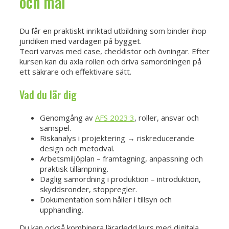
och mål
Du får en praktiskt inriktad utbildning som binder ihop
juridiken med vardagen på bygget.
Teori varvas med case, checklistor och övningar. Efter
kursen kan du axla rollen och driva samordningen på
ett säkrare och effektivare sätt.
Vad du lär dig
Genomgång av
AFS 2023:3
, roller, ansvar och
samspel.
Riskanalys i projektering → riskreducerande
design och metodval.
Arbetsmiljöplan – framtagning, anpassning och
praktisk tillämpning.
Daglig samordning i produktion – introduktion,
skyddsronder, stoppregler.
Dokumentation som håller i tillsyn och
upphandling.
Du kan också kombinera lärarledd kurs med digitala