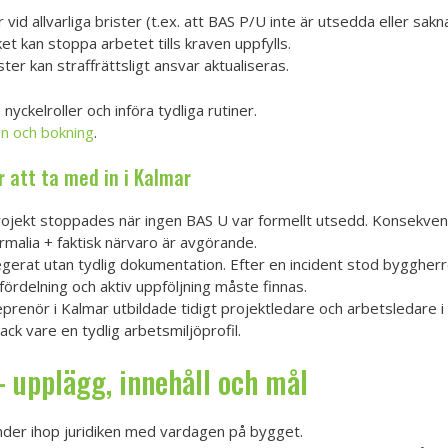
vid allvarliga brister (t.ex. att BAS P/U inte är utsedda eller sak
t kan stoppa arbetet tills kraven uppfylls.
ster kan straffrättsligt ansvar aktualiseras.
yckelroller och införa tydliga rutiner.
on och bokning
.
 att ta med in i Kalmar
rojekt stoppades när ingen BAS U var formellt utsedd. Konsekve
malia + faktisk närvaro är avgörande.
gerat utan tydlig dokumentation. Efter en incident stod byggherr
sfördelning och aktiv uppföljning måste finnas.
renör i Kalmar utbildade tidigt projektledare och arbetsledare i B
k vare en tydlig arbetsmiljöprofil.
 upplägg, innehåll och mål
binder ihop juridiken med vardagen på bygget.