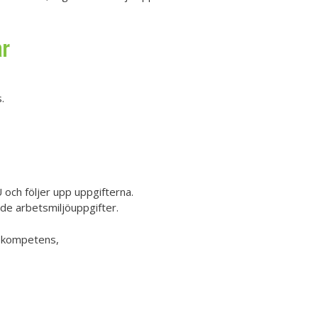
ar
.
och följer upp uppgifterna.
ade arbetsmiljöuppgifter.
a kompetens,