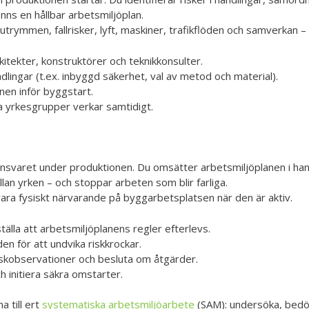
inns en hållbar arbetsmiljöplan.
utrymmen, fallrisker, lyft, maskiner, trafikflöden och samverkan – 
itekter, konstruktörer och teknikkonsulter.
ndlingar (t.ex. inbyggd säkerhet, val av metod och material).
nen inför byggstart.
 yrkesgrupper verkar samtidigt.
svaret under produktionen. Du omsätter arbetsmiljöplanen i hand
llan yrken – och stoppar arbeten som blir farliga.
vara fysiskt närvarande på byggarbetsplatsen när den är aktiv.
älla att arbetsmiljöplanens regler efterlevs.
n för att undvika riskkrockar.
skobservationer och besluta om åtgärder.
 initiera säkra omstarter.
a till ert
systematiska arbetsmiljöarbete
(SAM): undersöka, bedöm