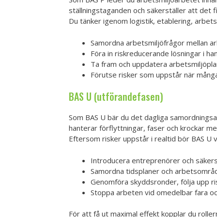
ställningstaganden och säkerställer att det f
Du tänker igenom logistik, etablering, arbets
Samordna arbetsmiljöfrågor mellan ark
Föra in riskreducerande lösningar i ha
Ta fram och uppdatera arbetsmiljöpla
Förutse risker som uppstår när många
BAS U (utförandefasen)
Som BAS U bär du det dagliga samordningsan
hanterar förflyttningar, faser och krockar me
Eftersom risker uppstår i realtid bör BAS U 
Introducera entreprenörer och säkerst
Samordna tidsplaner och arbetsområde
Genomföra skyddsronder, följa upp ri
Stoppa arbeten vid omedelbar fara och
För att få ut maximal effekt kopplar du rollern