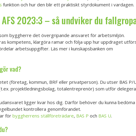
s
funktion och hur den blir ett praktiskt styrdokument i vardagen.
 AFS 2023:3 – så undviker du fallgrop
 som byggherre det övergripande ansvaret för arbetsmiljön.
ras kompetens, klargöra ramar och följa upp hur uppdraget utförs
fördelar arbetsuppgifter. Läs mer i kunskapsbanken om
gör vad?
tet (företag, kommun, BRF eller privatperson). Du utser BAS P/U 
(t.ex. projektledningsbolag, totalentreprenör) som utför deleger
uvudansvaret ligger kvar hos dig. Därför behöver du kunna bedöm
regelbundet kontrollera genomförandet.
ar för
byggherrens ställföreträdare
,
BAS P
och
BAS U
.
 du?