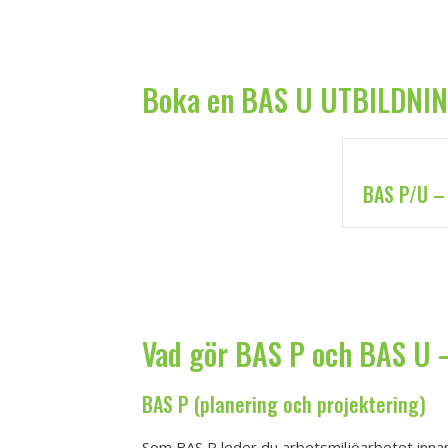
Boka en BAS U UTBILDNIN
BAS P/U –
Vad gör BAS P och BAS U –
BAS P (planering och projektering)
Som BAS P leder du arbetsmiljöarbetet innan