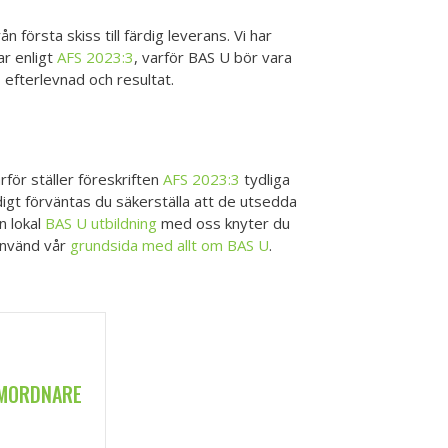
första skiss till färdig leverans. Vi har
r enligt
AFS 2023:3
, varför BAS U bör vara
 efterlevnad och resultat.
ör ställer föreskriften
AFS 2023:3
tydliga
igt förväntas du säkerställa att de utsedda
n lokal
BAS U utbildning
med oss knyter du
 använd vår
grundsida med allt om BAS U
.
AMORDNARE