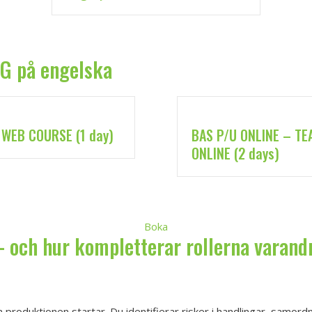
G på engelska
 WEB COURSE (1 day)
BAS P/U ONLINE – TE
ONLINE (2 days)
Boka
 och hur kompletterar rollerna varand
 produktionen startar. Du identifierar risker i handlingar, samor