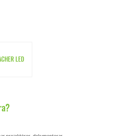
ACHER LED
ra?
dnar projektörer, dokumenterar