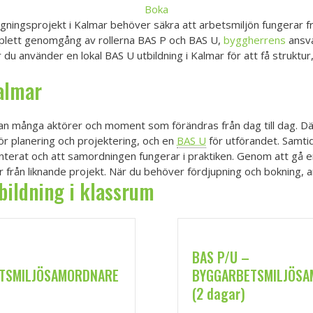
Boka
ningsprojekt i Kalmar behöver säkra att arbetsmiljön fungerar från 
omplett genomgång av rollerna BAS P och BAS U,
byggherrens
ansva
du använder en lokal BAS U utbildning i Kalmar för att få struktur,
lmar
 många aktörer och moment som förändras från dag till dag. Därf
ör planering och projektering, och en
BAS U
för utförandet. Samtid
terat och att samordningen fungerar i praktiken. Genom att gå e
r från liknande projekt. När du behöver fördjupning och bokning,
bildning i klassrum
BAS P/U –
TSMILJÖSAMORDNARE
BYGGARBETSMILJÖS
(2 dagar)