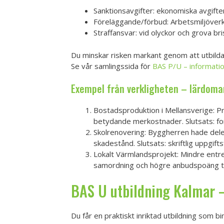
Sanktionsavgifter: ekonomiska avgifter 
Föreläggande/förbud: Arbetsmiljöverke
Straffansvar: vid olyckor och grova bri
Du minskar risken markant genom att utbilda n
Se vår samlingssida för
BAS P/U – informati
Exempel från verkligheten – lärdomar
Bostadsproduktion i Mellansverige: P
betydande merkostnader. Slutsats: for
Skolrenovering: Byggherren hade dele
skadestånd. Slutsats: skriftlig uppgift
Lokalt Värmlandsprojekt: Mindre entrep
samordning och högre anbudspoäng tac
BAS U utbildning Kalmar –
Du får en praktiskt inriktad utbildning som 