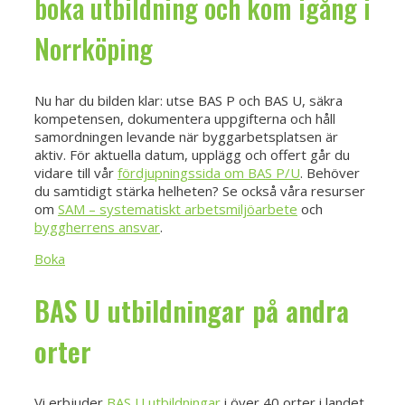
boka utbildning och kom igång i
Norrköping
Nu har du bilden klar: utse BAS P och BAS U, säkra
kompetensen, dokumentera uppgifterna och håll
samordningen levande när byggarbetsplatsen är
aktiv. För aktuella datum, upplägg och offert går du
vidare till vår
fördjupningssida om BAS P/U
. Behöver
du samtidigt stärka helheten? Se också våra resurser
om
SAM – systematiskt arbetsmiljöarbete
och
byggherrens ansvar
.
Boka
BAS U utbildningar på andra
orter
Vi erbjuder
BAS U utbildningar
i över 40 orter i landet.