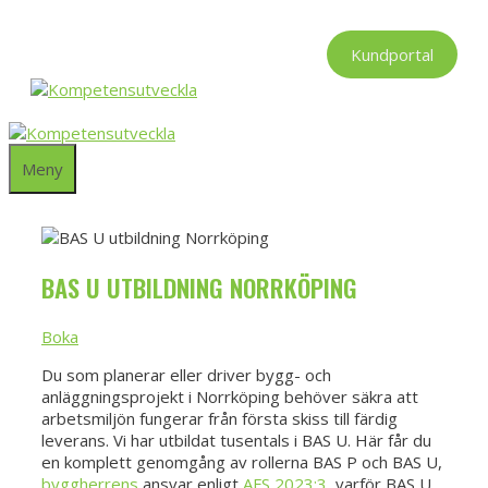
Hoppa
till
Kundportal
innehåll
Meny
BAS U UTBILDNING NORRKÖPING
Boka
Du som planerar eller driver bygg- och
anläggningsprojekt i Norrköping behöver säkra att
arbetsmiljön fungerar från första skiss till färdig
leverans. Vi har utbildat tusentals i BAS U. Här får du
en komplett genomgång av rollerna BAS P och BAS U,
byggherrens
ansvar enligt
AFS 2023:3
, varför BAS U