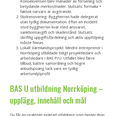
Konsekvensen blev månader av försening och
betydande merkostnader. Slutsats: formalia +
faktisk närvaro är avgörande.
Skolrenovering: Byggherren hade delegerat
utan tydlig dokumentation. Efter en incident
stod byggherren kvar med ansvaret,
sanktionsavgift och skadestånd. Slutsats:
skriftlig uppgiftsfördelning och aktiv uppföljning
måste finnas.
Lokalt Värmlandsprojekt: Mindre entreprenör i
Norrköping utbildade tidigt projektledare och
arbetsledare i BAS P/U. Utfallet blev färre
tillbud, bättre samordning och högre
anbudspoäng tack vare en tydlig
arbetsmiljöprofil.
BAS U utbildning Norrköping –
upplägg, innehåll och mål
Du får en praktiskt inriktad utbildning som binder ihop