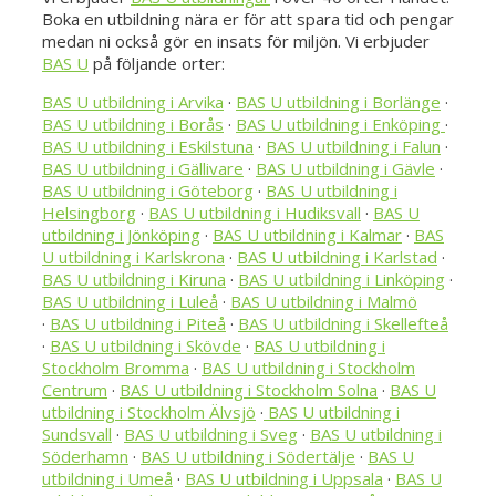
Boka en utbildning nära er för att spara tid och pengar
medan ni också gör en insats för miljön. Vi erbjuder
BAS U
på följande orter:
BAS U utbildning i Arvika
·
BAS U utbildning i Borlänge
·
BAS U utbildning i Borås
·
BAS U utbildning i Enköping
·
BAS U utbildning i Eskilstuna
·
BAS U utbildning i Falun
·
BAS U utbildning i Gällivare
·
BAS U utbildning i Gävle
·
BAS U utbildning i Göteborg
·
BAS U utbildning i
Helsingborg
·
BAS U utbildning i Hudiksvall
·
BAS U
utbildning i Jönköping
·
BAS U utbildning i Kalmar
·
BAS
U utbildning i Karlskrona
·
BAS U utbildning i Karlstad
·
BAS U utbildning i Kiruna
·
BAS U utbildning i Linköping
·
BAS U utbildning i Luleå
·
BAS U utbildning i Malmö
·
BAS U utbildning i Piteå
·
BAS U utbildning i Skellefteå
·
BAS U utbildning i Skövde
·
BAS U utbildning i
Stockholm Bromma
·
BAS U utbildning i Stockholm
Centrum
·
BAS U utbildning i Stockholm Solna
·
BAS U
utbildning i Stockholm Älvsjö
·
BAS U utbildning i
Sundsvall
·
BAS U utbildning i Sveg
·
BAS U utbildning i
Söderhamn
·
BAS U utbildning i Södertälje
·
BAS U
utbildning i Umeå
·
BAS U utbildning i Uppsala
·
BAS U