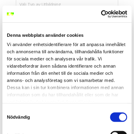
Välj Typ av Utbildning
Välj Ort eller Webbutbildning
▲ Dölj filter
Denna webbplats använder cookies
Vi använder enhetsidentifierare för att anpassa innehållet
och annonserna till användarna, tillhandahålla funktioner
<
/
9
>
för sociala medier och analysera vår trafik. Vi
vidarebefordrar även sådana identifierare och annan
information från din enhet till de sociala medier och
BAS P/U - Byggarbetsmiljösamordnare (2
annons- och analysföretag som vi samarbetar med.
dagar)
Dessa kan i sin tur kombinera informationen med annan
Uppsala
information som du har tillhandahållit eller som de har
2026-08-17
- 2026-08-18
samlat in när du har använt deras tjänster.
10 400 kr
exkl. moms
Samtyckesval
Nödvändig
Boka