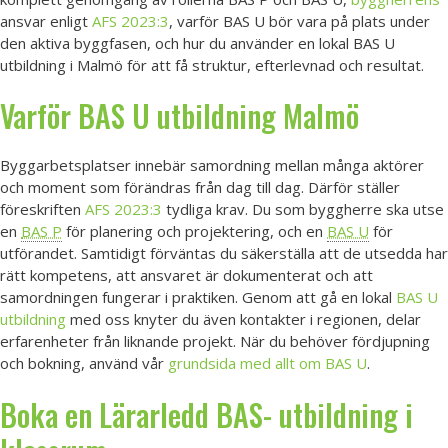
ansvar enligt
AFS 2023:3
, varför BAS U bör vara på plats under
den aktiva byggfasen, och hur du använder en lokal BAS U
utbildning i Malmö för att få struktur, efterlevnad och resultat.
Varför
BAS U utbildning
Malmö
Byggarbetsplatser innebär samordning mellan många aktörer
och moment som förändras från dag till dag. Därför ställer
föreskriften
AFS 2023:3
tydliga krav. Du som byggherre ska utse
en
BAS P
för planering och projektering, och en
BAS U
för
utförandet. Samtidigt förväntas du säkerställa att de utsedda har
rätt kompetens, att ansvaret är dokumenterat och att
samordningen fungerar i praktiken. Genom att gå en lokal
BAS U
utbildning
med oss knyter du även kontakter i regionen, delar
erfarenheter från liknande projekt. När du behöver fördjupning
och bokning, använd vår
grundsida med allt om BAS U
.
Boka en Lärarledd BAS- utbildning i