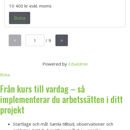
10 400 kr
exkl. moms
Boka
<
/
9
>
Powered by
EduAdmin
Boka
Från kurs till vardag – så
implementerar du arbetssätten i ditt
projekt
Startläge och mål: Samla tillbud, observationer och