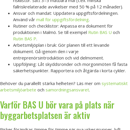
risklistor. Sätt 3–5 mätbara mål (t.ex. minska
fallriskrelaterade avvikelser med 50 % på 12 månader).
Ansvar och mandat: Uppdatera uppgiftsfördelningen.
Använd vår
mall för uppgiftsfördelning
.
Rutiner och checklistor: Anpassa era dokument för
produktionen i Malmö. Se till exempel
Rutin BAS U
och
Rutin BAS P
.
Arbetsmiljöplan i bruk: Gör planen till ett levande
dokument. Gå igenom den i varje
entreprenörsintroduktion och vid delmoment.
Uppföljning: Låt skyddsronder och morgonmöten få fasta
säkerhetspunkter. Rapportera och åtgärda i korta cykler.
Behöver du parallellt stärka helheten? Läs mer om
systematiskt
arbetsmiljöarbete
och
samordningsansvaret
.
Varför BAS U bör vara på plats när
byggarbetsplatsen är aktiv
Risker förändras timme för timme när nya yrkesgrupper, lyft,