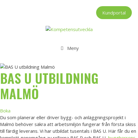
Hoppa
till
Kundportal
innehåll
Meny
BAS U UTBILDNING
MALMÖ
Boka
Du som planerar eller driver bygg- och anläggningsprojekt i
Malmö behöver säkra att arbetsmiljön fungerar från första skiss
till färdig leverans. Vi har utbildat tusentals i BAS U. Här får du en
komplett genomgång av rollerna BAS P och BAS U,
byggherrens