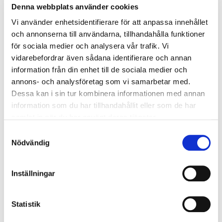
2026-08-10
- 2026-08-11
Denna webbplats använder cookies
10 400 kr
exkl. moms
Vi använder enhetsidentifierare för att anpassa innehållet
och annonserna till användarna, tillhandahålla funktioner
Boka
för sociala medier och analysera vår trafik. Vi
vidarebefordrar även sådana identifierare och annan
information från din enhet till de sociala medier och
BAS P/U - Byggarbetsmiljösamordnare (2 dagar)
annons- och analysföretag som vi samarbetar med.
Sveg
Dessa kan i sin tur kombinera informationen med annan
2026-08-10
- 2026-08-11
information som du har tillhandahållit eller som de har
samlat in när du har använt deras tjänster.
10 400 kr
exkl. moms
Samtyckesval
Boka
Nödvändig
BAS P/U - Byggarbetsmiljösamordnare (2 dagar)
Inställningar
Uppsala
2026-08-17
- 2026-08-18
Statistik
10 400 kr
exkl. moms