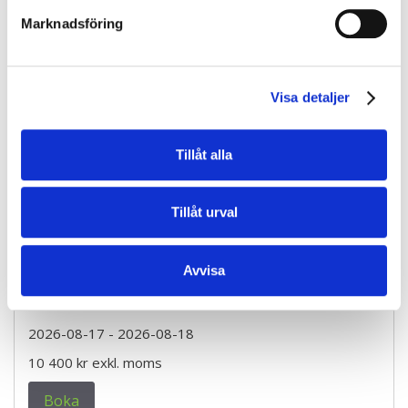
Marknadsföring
Boka
BAS P/U - Byggarbetsmiljösamordnare (2 dagar)
Visa detaljer
Luleå
2026-08-17
- 2026-08-18
Tillåt alla
10 400 kr
exkl. moms
Tillåt urval
Boka
Avvisa
BAS P/U - Byggarbetsmiljösamordnare (2 dagar)
Kiruna
2026-08-17
- 2026-08-18
10 400 kr
exkl. moms
Boka