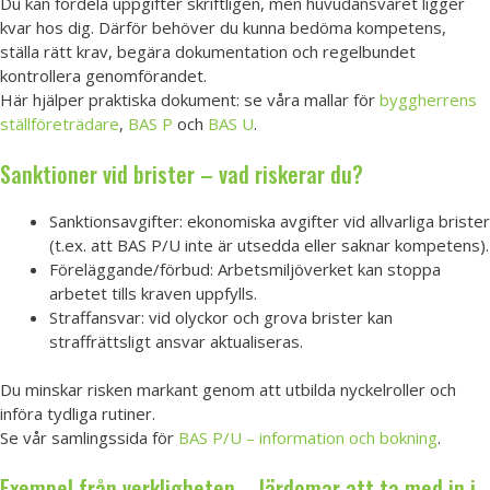
Du kan fördela uppgifter skriftligen, men huvudansvaret ligger
kvar hos dig. Därför behöver du kunna bedöma kompetens,
ställa rätt krav, begära dokumentation och regelbundet
kontrollera genomförandet.
Här hjälper praktiska dokument: se våra mallar för
byggherrens
ställföreträdare
,
BAS P
och
BAS U
.
Sanktioner vid brister – vad riskerar du?
Sanktionsavgifter: ekonomiska avgifter vid allvarliga brister
(t.ex. att BAS P/U inte är utsedda eller saknar kompetens).
Föreläggande/förbud: Arbetsmiljöverket kan stoppa
arbetet tills kraven uppfylls.
Straffansvar: vid olyckor och grova brister kan
straffrättsligt ansvar aktualiseras.
Du minskar risken markant genom att utbilda nyckelroller och
införa tydliga rutiner.
Se vår samlingssida för
BAS P/U – information och bokning
.
Exempel från verkligheten – lärdomar att ta med in i