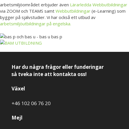
arbetsmiljöområdet erbjuder även
Lärarledda Webbutbildningar
via ZOOM och TEAMS samt
Webbutbildningar
(e-Learning) som
bygger på självstudier. Vi har också ett utbud av
arbetsmiljöutbildningar på engelska.
Har du några frågor eller funderingar
så tveka inte att kontakta oss!
Växel
+46 102 06 76 20
Mejl