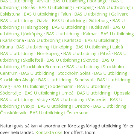
BAS U utbildning i Arvika
·
BAS U utbildning i Borlänge
·
BAS U
utbildning i Borås
·
BAS U utbildning i Enköping
·
BAS U utbildning i
Eskilstuna
·
BAS U utbildning i Falun
·
BAS U utbildning i Gällivare
·
BAS U utbildning i Gävle
·
BAS U utbildning i Göteborg
·
BAS U
utbildning i Helsingborg
·
BAS U utbildning i Hudiksvall
·
BAS U
utbildning i Jönköping
·
BAS U utbildning i Kalmar
·
BAS U utbildning
i Karlskrona
·
BAS U utbildning i Karlstad
·
BAS U utbildning i
Kiruna
·
BAS U utbildning i Linköping
·
BAS U utbildning i Luleå
·
BAS U utbildning i Norrköping
·
BAS U utbildning i Piteå
·
BAS U
utbildning i Skellefteå
·
BAS U utbildning i Skövde
·
BAS U
utbildning i Stockholm Bromma
·
BAS U utbildning i Stockholm
Centrum
·
BAS U utbildning i Stockholm Solna
·
BAS U utbildning i
Stockholm Älvsjö
·
BAS U utbildning i Sundsvall
·
BAS U utbildning i
Sveg
·
BAS U utbildning i Söderhamn
·
BAS U utbildning i
Södertälje
·
BAS U utbildning i Umeå
·
BAS U utbildning i Uppsala
·
BAS U utbildning i Visby
·
BAS U utbildning i Västerås
·
BAS U
utbildning i Växjö
·
BAS U utbildning i Örebro
·
BAS U utbildning i
Örnsköldsvik
·
BAS U utbildning i Östersund
Naturligtvis så kan vi anordna en företagsförlagd utbildning för er
över hela landet.
Kontakta oss
för offert. Inom