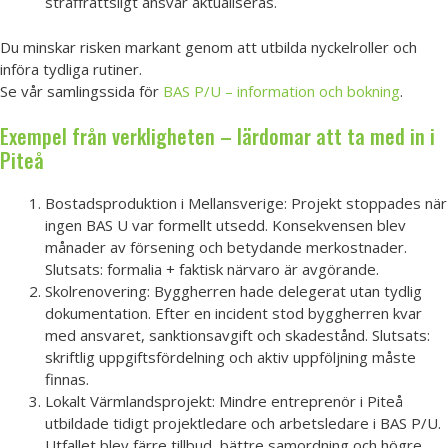
straffrättsligt ansvar aktualiseras.
Du minskar risken markant genom att utbilda nyckelroller och
införa tydliga rutiner.
Se vår samlingssida för
BAS P/U – information och bokning
.
Exempel från verkligheten – lärdomar att ta med in i
Piteå
Bostadsproduktion i Mellansverige: Projekt stoppades när
ingen BAS U var formellt utsedd. Konsekvensen blev
månader av försening och betydande merkostnader.
Slutsats: formalia + faktisk närvaro är avgörande.
Skolrenovering: Byggherren hade delegerat utan tydlig
dokumentation. Efter en incident stod byggherren kvar
med ansvaret, sanktionsavgift och skadestånd. Slutsats:
skriftlig uppgiftsfördelning och aktiv uppföljning måste
finnas.
Lokalt Värmlandsprojekt: Mindre entreprenör i Piteå
utbildade tidigt projektledare och arbetsledare i BAS P/U.
Utfallet blev färre tillbud, bättre samordning och högre