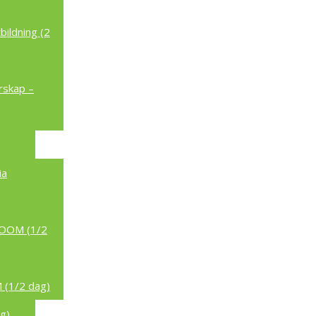
ildning (2
rskap –
ia
/ZOOM (1/2
 (1/2 dag)
g)