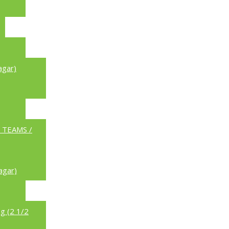
agar)
a TEAMS /
agar)
g (2 1/2