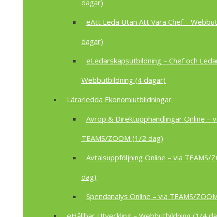
dagar)
eAtt Leda Utan Att Vara Chef – Webbutb
dagar)
eLedarskapsutbildning – Chef och Leda
Webbutbildning (4 dagar)
Lärarledda Ekonomiutbildningar
Avrop & Direktupphandlingar Online – v
TEAMS/ZOOM (1/2 dag)
Avtalsuppföljning Online – via TEAMS
dag)
Spendanalys Online – via TEAMS/ZOOM
eHållbar Utveckling – Webbutbildning (1/4 da