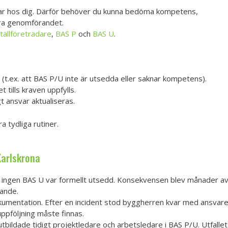
kvar hos dig. Därför behöver du kunna bedöma kompetens,
era genomförandet.
ällföreträdare
,
BAS P
och
BAS U
.
r (t.ex. att BAS P/U inte är utsedda eller saknar kompetens).
tills kraven uppfylls.
gt ansvar aktualiseras.
a tydliga rutiner.
Karlskrona
r ingen BAS U var formellt utsedd. Konsekvensen blev månader a
rande.
kumentation. Efter en incident stod byggherren kvar med ansvaret
uppföljning måste finnas.
bildade tidigt projektledare och arbetsledare i BAS P/U. Utfallet b