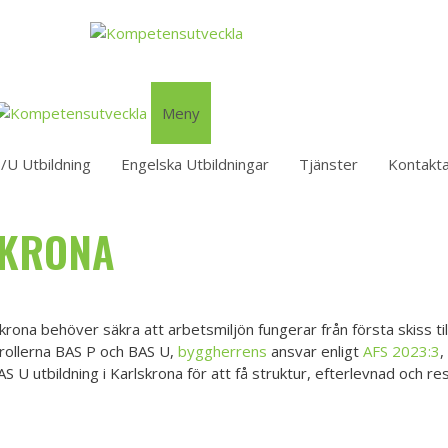
Meny
/U Utbildning
Engelska Utbildningar
Tjänster
Kontakt
SKRONA
rona behöver säkra att arbetsmiljön fungerar från första skiss till
 rollerna BAS P och BAS U,
byggherrens
ansvar enligt
AFS 2023:3
,
 U utbildning i Karlskrona för att få struktur, efterlevnad och res