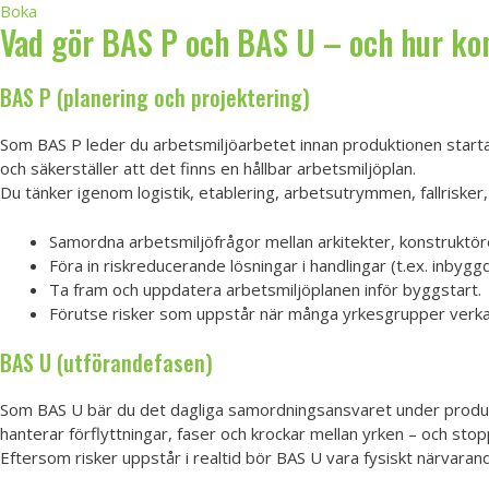
Boka
Vad gör BAS P och BAS U – och hur kom
BAS P (planering och projektering)
Som BAS P leder du arbetsmiljöarbetet innan produktionen startar
och säkerställer att det finns en hållbar arbetsmiljöplan.
Du tänker igenom logistik, etablering, arbetsutrymmen, fallrisker, 
Samordna arbetsmiljöfrågor mellan arkitekter, konstruktöre
Föra in riskreducerande lösningar i handlingar (t.ex. inbygg
Ta fram och uppdatera arbetsmiljöplanen inför byggstart.
Förutse risker som uppstår när många yrkesgrupper verka
BAS U (utförandefasen)
Som BAS U bär du det dagliga samordningsansvaret under produkt
hanterar förflyttningar, faser och krockar mellan yrken – och stop
Eftersom risker uppstår i realtid bör BAS U vara fysiskt närvaran