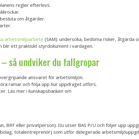
lanens regler efterlevs.
kkrockar.
 besluta om åtgärder.
arter.
ka arbetsmiljöarbete
(SAM): undersöka, bedöma risker, åtgärda oc
n blir ett praktiskt styrdokument i vardagen.
– så undviker du fallgropar
vergripande ansvaret för arbetsmiljön.
öra ramar och följa upp hur uppdraget utförs.
fter. Läs mer i kunskapsbanken om
, BRF eller privatperson). Du utser BAS P/U och följer upp uppgi
gsbolag, totalentreprenör) som utför delegerade arbetsmiljöuppgif