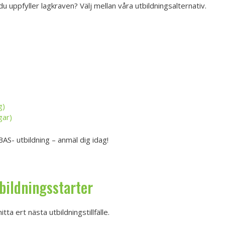
u uppfyller lagkraven? Välj mellan våra utbildningsalternativ.
g)
ar)
AS- utbildning – anmäl dig idag!
tbildningsstarter
tta ert nästa utbildningstillfälle.