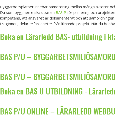
Byggarbetsplatser innebär samordning mellan många aktörer och m
Du som byggherre ska utse en
BAS P
för planering och projekter
kompetens, att ansvaret är dokumenterat och att samordningen f
i regionen, delar erfarenheter från liknande projekt. När du beh
Boka en Lärarledd BAS- utbildning i k
BAS P/U – BYGGARBETSMILJÖSAMORDN
BAS P/U – BYGGARBETSMILJÖSAMORDN
Boka en BAS U UTBILDNING - Lärarled
BAS P/U ONLINE – LÄRARLEDD WEBBUT