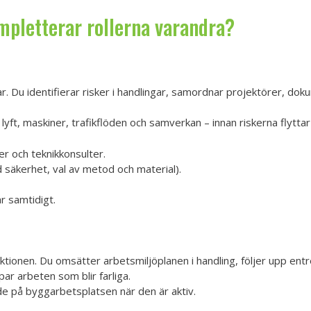
pletterar rollerna varandra?
. Du identifierar risker i handlingar, samordnar projektörer, do
lyft, maskiner, trafikflöden och samverkan – innan riskerna flyttar
r och teknikkonsulter.
d säkerhet, val av metod och material).
r samtidigt.
ionen. Du omsätter arbetsmiljöplanen i handling, följer upp ent
par arbeten som blir farliga.
de på byggarbetsplatsen när den är aktiv.