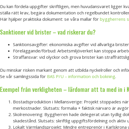
Du kan fördela uppgifter skriftligen, men huvudansvaret ligger 
ställa rätt krav, begära dokumentation och regelbundet kontroll
Här hjälper praktiska dokument: se våra mallar för
byggherrens st
Sanktioner vid brister – vad riskerar du?
Sanktionsavgifter: ekonomiska avgifter vid allvarliga briste
Föreläggande/förbud: Arbetsmiljöverket kan stoppa arbetet 
Straffansvar: vid olyckor och grova brister kan straffrättsli
Du minskar risken markant genom att utbilda nyckelroller och inför
Se vår samlingssida för
BAS P/U – information och bokning
.
Exempel från verkligheten – lärdomar att ta med in i 
Bostadsproduktion i Mellansverige: Projekt stoppades nä
merkostnader. Slutsats: formalia + faktisk närvaro är avgö
Skolrenovering: Byggherren hade delegerat utan tydlig do
skadestånd. Slutsats: skriftlig uppgiftsfördelning och aktiv 
Lokalt Värmlandsprojekt: Mindre entreprenör i Karlskrona ut