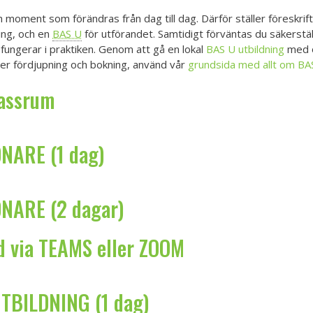
oment som förändras från dag till dag. Därför ställer föreskrif
ing, och en
BAS U
för utförandet. Samtidigt förväntas du säkerstäl
ungerar i praktiken. Genom att gå en lokal
BAS U utbildning
med o
över fördjupning och bokning, använd vår
grundsida med allt om BA
lassrum
ARE (1 dag)
ARE (2 dagar)
d via TEAMS eller ZOOM
BILDNING (1 dag)