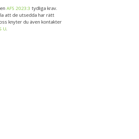
ten
AFS 2023:3
tydliga krav.
la att de utsedda har rätt
ss knyter du även kontakter
S U
.