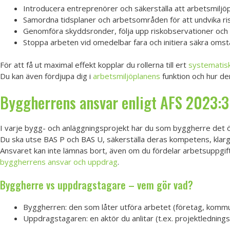
Introducera entreprenörer och säkerställa att arbetsmiljöp
Samordna tidsplaner och arbetsområden för att undvika ris
Genomföra skyddsronder, följa upp riskobservationer och
Stoppa arbeten vid omedelbar fara och initiera säkra omst
För att få ut maximal effekt kopplar du rollerna till ert
systematis
Du kan även fördjupa dig i
arbetsmiljöplanens
funktion och hur de
Byggherrens ansvar enligt AFS 2023:3 
I varje bygg- och anläggningsprojekt har du som byggherre det ö
Du ska utse BAS P och BAS U, säkerställa deras kompetens, klarg
Ansvaret kan inte lämnas bort, även om du fördelar arbetsuppgi
byggherrens ansvar och uppdrag
.
Byggherre vs uppdragstagare – vem gör vad?
Byggherren: den som låter utföra arbetet (företag, kommun
Uppdragstagaren: en aktör du anlitar (t.ex. projektlednin