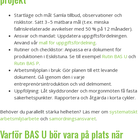
Startläge och mål: Samla tillbud, observationer och
risklistor. Sätt 3–5 mätbara mål (t.ex. minska
fallriskrelaterade avvikelser med 50 % på 12 månader).
Ansvar och mandat: Uppdatera uppgiftsfördelningen.
Använd vår
mall för uppgiftsfördelning
.
Rutiner och checklistor: Anpassa era dokument för
produktionen i Eskilstuna. Se till exempel
Rutin BAS U
och
Rutin BAS P
.
Arbetsmiljöplan i bruk: Gör planen till ett levande
dokument. Gå igenom den i varje
entreprenörsintroduktion och vid delmoment.
Uppföljning: Låt skyddsronder och morgonmöten få fasta
säkerhetspunkter. Rapportera och åtgärda i korta cykler.
Behöver du parallellt stärka helheten? Läs mer om
systematiskt
arbetsmiljöarbete
och
samordningsansvaret
.
Varför BAS U bör vara på plats när