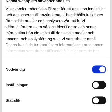
Denna webbplats använder cookies
BAS P/U - Byggarbetsmiljösamordnare (2 dagar)
Vi använder enhetsidentifierare för att anpassa innehållet
Östersund
och annonserna till användarna, tillhandahålla funktioner
2026-08-10
- 2026-08-11
för sociala medier och analysera vår trafik. Vi
10 400 kr
exkl. moms
vidarebefordrar även sådana identifierare och annan
information från din enhet till de sociala medier och
Boka
annons- och analysföretag som vi samarbetar med.
Dessa kan i sin tur kombinera informationen med annan
information som du har tillhandahållit eller som de har
BAS P/U - Byggarbetsmiljösamordnare (2 dagar)
samlat in när du har använt deras tjänster.
Sveg
Samtyckesval
2026-08-10
- 2026-08-11
Nödvändig
10 400 kr
exkl. moms
Inställningar
Boka
Statistik
BAS P/U - Byggarbetsmiljösamordnare (2 dagar)
Uppsala