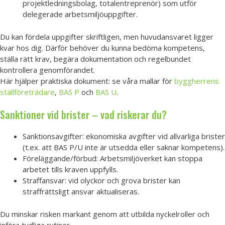
projektledningsbolag, totalentreprenör) som utför
delegerade arbetsmiljöuppgifter.
Du kan fördela uppgifter skriftligen, men huvudansvaret ligger
kvar hos dig. Därför behöver du kunna bedöma kompetens,
ställa rätt krav, begära dokumentation och regelbundet
kontrollera genomförandet.
Här hjälper praktiska dokument: se våra mallar för
byggherrens
ställföreträdare
,
BAS P
och
BAS U
.
Sanktioner vid brister – vad riskerar du?
Sanktionsavgifter: ekonomiska avgifter vid allvarliga brister
(t.ex. att BAS P/U inte är utsedda eller saknar kompetens).
Föreläggande/förbud: Arbetsmiljöverket kan stoppa
arbetet tills kraven uppfylls.
Straffansvar: vid olyckor och grova brister kan
straffrättsligt ansvar aktualiseras.
Du minskar risken markant genom att utbilda nyckelroller och
införa tydliga rutiner.