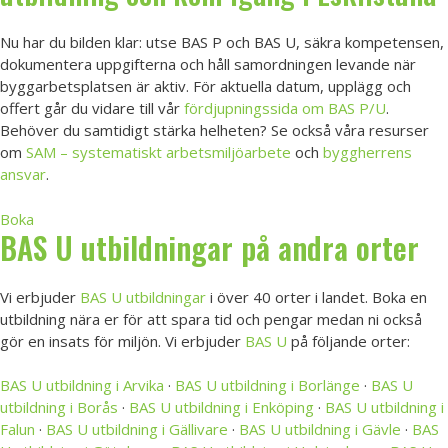
Nu har du bilden klar: utse BAS P och BAS U, säkra kompetensen,
dokumentera uppgifterna och håll samordningen levande när
byggarbetsplatsen är aktiv. För aktuella datum, upplägg och
offert går du vidare till vår
fördjupningssida om BAS P/U
.
Behöver du samtidigt stärka helheten? Se också våra resurser
om
SAM – systematiskt arbetsmiljöarbete
och
byggherrens
ansvar
.
Boka
BAS U utbildningar på andra orter
Vi erbjuder
BAS U utbildningar
i över 40 orter i landet. Boka en
utbildning nära er för att spara tid och pengar medan ni också
gör en insats för miljön. Vi erbjuder
BAS U
på följande orter:
BAS U utbildning i Arvika
·
BAS U utbildning i Borlänge
·
BAS U
utbildning i Borås
·
BAS U utbildning i Enköping
·
BAS U utbildning i
Falun
·
BAS U utbildning i Gällivare
·
BAS U utbildning i Gävle
·
BAS