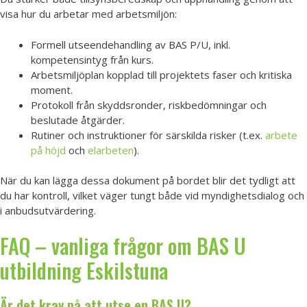
visa hur du arbetar med arbetsmiljön:
Formell utseendehandling av BAS P/U, inkl.
kompetensintyg från kurs.
Arbetsmiljöplan kopplad till projektets faser och kritiska
moment.
Protokoll från skyddsronder, riskbedömningar och
beslutade åtgärder.
Rutiner och instruktioner för särskilda risker (t.ex.
arbete
på höjd
och
elarbeten
).
När du kan lägga dessa dokument på bordet blir det tydligt att
du har kontroll, vilket väger tungt både vid myndighetsdialog och
i anbudsutvärdering.
FAQ – vanliga frågor om BAS U
utbildning Eskilstuna
Är det krav på att utse en BAS U?