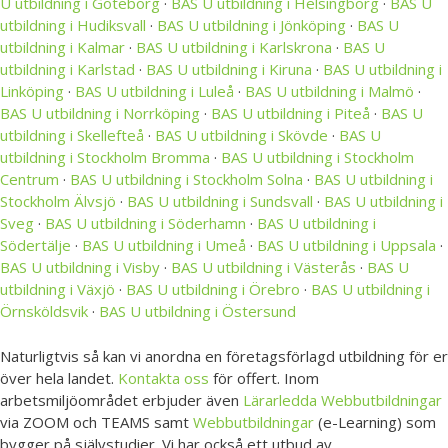
U utbildning i Göteborg
·
BAS U utbildning i Helsingborg
·
BAS U
utbildning i Hudiksvall
·
BAS U utbildning i Jönköping
·
BAS U
utbildning i Kalmar
·
BAS U utbildning i Karlskrona
·
BAS U
utbildning i Karlstad
·
BAS U utbildning i Kiruna
·
BAS U utbildning i
Linköping
·
BAS U utbildning i Luleå
·
BAS U utbildning i Malmö
·
BAS U utbildning i Norrköping
·
BAS U utbildning i Piteå
·
BAS U
utbildning i Skellefteå
·
BAS U utbildning i Skövde
·
BAS U
utbildning i Stockholm Bromma
·
BAS U utbildning i Stockholm
Centrum
·
BAS U utbildning i Stockholm Solna
·
BAS U utbildning i
Stockholm Älvsjö
·
BAS U utbildning i Sundsvall
·
BAS U utbildning i
Sveg
·
BAS U utbildning i Söderhamn
·
BAS U utbildning i
Södertälje
·
BAS U utbildning i Umeå
·
BAS U utbildning i Uppsala
·
BAS U utbildning i Visby
·
BAS U utbildning i Västerås
·
BAS U
utbildning i Växjö
·
BAS U utbildning i Örebro
·
BAS U utbildning i
Örnsköldsvik
·
BAS U utbildning i Östersund
Naturligtvis så kan vi anordna en företagsförlagd utbildning för er
över hela landet.
Kontakta oss
för offert. Inom
arbetsmiljöområdet erbjuder även
Lärarledda Webbutbildningar
via ZOOM och TEAMS samt
Webbutbildningar
(e-Learning) som
bygger på självstudier. Vi har också ett utbud av