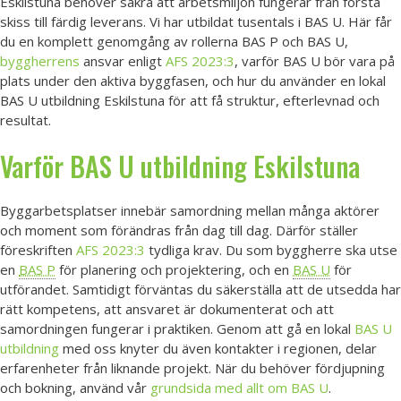
Eskilstuna behöver säkra att arbetsmiljön fungerar från första
skiss till färdig leverans. Vi har utbildat tusentals i BAS U. Här får
du en komplett genomgång av rollerna BAS P och BAS U,
byggherrens
ansvar enligt
AFS 2023:3
, varför BAS U bör vara på
plats under den aktiva byggfasen, och hur du använder en lokal
BAS U utbildning Eskilstuna för att få struktur, efterlevnad och
resultat.
Varför
BAS U utbildning
Eskilstuna
Byggarbetsplatser innebär samordning mellan många aktörer
och moment som förändras från dag till dag. Därför ställer
föreskriften
AFS 2023:3
tydliga krav. Du som byggherre ska utse
en
BAS P
för planering och projektering, och en
BAS U
för
utförandet. Samtidigt förväntas du säkerställa att de utsedda har
rätt kompetens, att ansvaret är dokumenterat och att
samordningen fungerar i praktiken. Genom att gå en lokal
BAS U
utbildning
med oss knyter du även kontakter i regionen, delar
erfarenheter från liknande projekt. När du behöver fördjupning
och bokning, använd vår
grundsida med allt om BAS U
.