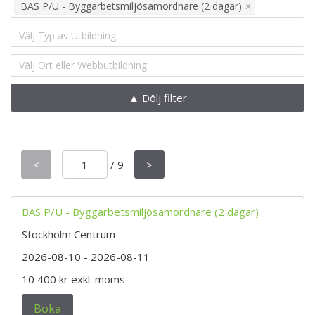
BAS P/U - Byggarbetsmiljösamordnare (2 dagar)
Välj Typ av Utbildning
Välj Ort eller Webbutbildning
▲ Dölj filter
<
/
9
>
BAS P/U - Byggarbetsmiljösamordnare (2 dagar)
Stockholm Centrum
2026-08-10
- 2026-08-11
10 400 kr
exkl. moms
Boka