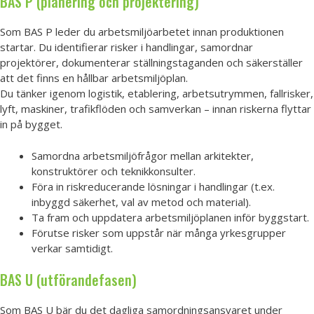
BAS P (planering och projektering)
Som BAS P leder du arbetsmiljöarbetet innan produktionen
startar. Du identifierar risker i handlingar, samordnar
projektörer, dokumenterar ställningstaganden och säkerställer
att det finns en hållbar arbetsmiljöplan.
Du tänker igenom logistik, etablering, arbetsutrymmen, fallrisker,
lyft, maskiner, trafikflöden och samverkan – innan riskerna flyttar
in på bygget.
Samordna arbetsmiljöfrågor mellan arkitekter,
konstruktörer och teknikkonsulter.
Föra in riskreducerande lösningar i handlingar (t.ex.
inbyggd säkerhet, val av metod och material).
Ta fram och uppdatera arbetsmiljöplanen inför byggstart.
Förutse risker som uppstår när många yrkesgrupper
verkar samtidigt.
BAS U (utförandefasen)
Som BAS U bär du det dagliga samordningsansvaret under