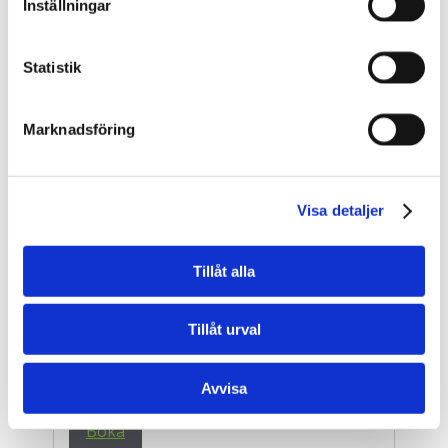
Boka
Inställningar
Statistik
BAS P/U - Byggarbetsmiljösamordnare (2
dagar)
Stockholm Sickla
Marknadsföring
2026-08-10
- 2026-08-11
10 400 kr
exkl. moms
Visa detaljer
Boka
Tillåt alla
BAS P/U - Byggarbetsmiljösamordnare (2
dagar)
Tillåt urval
Örebro
2026-08-10
- 2026-08-11
Avvisa
10 400 kr
exkl. moms
Boka