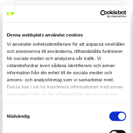
Välj Typ av Utbildning
Välj Ort eller Webbutbildning
Denna webbplats använder cookies
▲ Dölj filter
Vi använder enhetsidentifierare för att anpassa innehållet
och annonserna till användarna, tillhandahålla funktioner
för sociala medier och analysera vår trafik. Vi
vidarebefordrar även sådana identifierare och annan
<
/
9
>
information från din enhet till de sociala medier och
annons- och analysföretag som vi samarbetar med.
Dessa kan i sin tur kombinera informationen med annan
BAS P/U - Byggarbetsmiljösamordnare (2
information som du har tillhandahållit eller som de har
dagar)
samlat in när du har använt deras tjänster.
Stockholm Centrum
Samtyckesval
2026-08-10
- 2026-08-11
Nödvändig
10 400 kr
exkl. moms