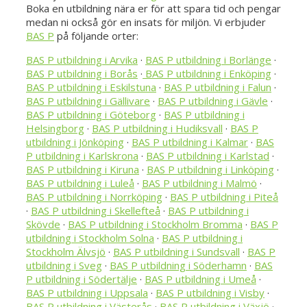
Boka en utbildning nära er för att spara tid och pengar
medan ni också gör en insats för miljön. Vi erbjuder
BAS P
på följande orter:
BAS P utbildning i Arvika
·
BAS P utbildning i Borlänge
·
BAS P utbildning i Borås
·
BAS P utbildning i Enköping
·
BAS P utbildning i Eskilstuna
·
BAS P utbildning i Falun
·
BAS P utbildning i Gällivare
·
BAS P utbildning i Gävle
·
BAS P utbildning i Göteborg
·
BAS P utbildning i
Helsingborg
·
BAS P utbildning i Hudiksvall
·
BAS P
utbildning i Jönköping
·
BAS P utbildning i Kalmar
·
BAS
P utbildning i Karlskrona
·
BAS P utbildning i Karlstad
·
BAS P utbildning i Kiruna
·
BAS P utbildning i Linköping
·
BAS P utbildning i Luleå
·
BAS P utbildning i Malmö
·
BAS P utbildning i Norrköping
·
BAS P utbildning i Piteå
·
BAS P utbildning i Skellefteå
·
BAS P utbildning i
Skövde
·
BAS P utbildning i Stockholm Bromma
·
BAS P
utbildning i Stockholm Solna
·
BAS P utbildning i
Stockholm Älvsjö
·
BAS P utbildning i Sundsvall
·
BAS P
utbildning i Sveg
·
BAS P utbildning i Söderhamn
·
BAS
P utbildning i Södertälje
·
BAS P utbildning i Umeå
·
BAS P utbildning i Uppsala
·
BAS P utbildning i Visby
·
BAS P utbildning i Västerås
·
BAS P utbildning i Växjö
·