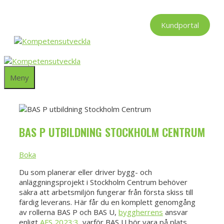
Hoppa
till
Kundportal
innehåll
Meny
BAS P UTBILDNING STOCKHOLM CENTRUM
Boka
Du som planerar eller driver bygg- och
anläggningsprojekt i Stockholm Centrum behöver
säkra att arbetsmiljön fungerar från första skiss till
färdig leverans. Här får du en komplett genomgång
av rollerna BAS P och BAS U,
byggherrens
ansvar
enligt
AFS 2023:3
, varför BAS U bör vara på plats